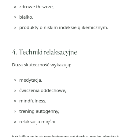
zdrowe tłuszcze,
białko,
produkty o niskim indeksie glikemicznym.
4. Techniki relaksacyjne
Dużą skuteczność wykazują:
medytacja,
ćwiczenia oddechowe,
mindfulness,
trening autogenny,
relaksacja mięśni.
Już kilka minut spokojnego oddechu może obniżać