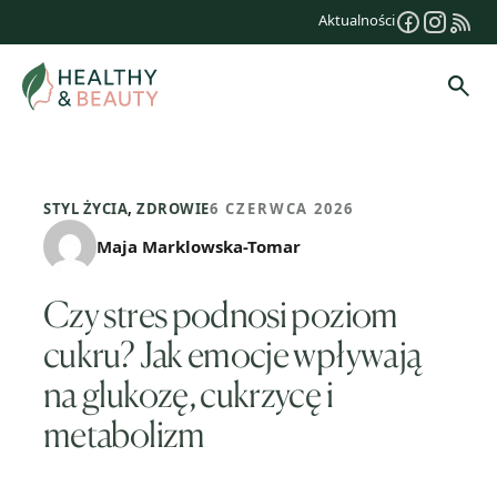
Przejdź
Aktualności
do
treści
Szuk
STYL ŻYCIA
,
ZDROWIE
6 CZERWCA 2026
Maja Marklowska-Tomar
Czy stres podnosi poziom
cukru? Jak emocje wpływają
na glukozę, cukrzycę i
metabolizm