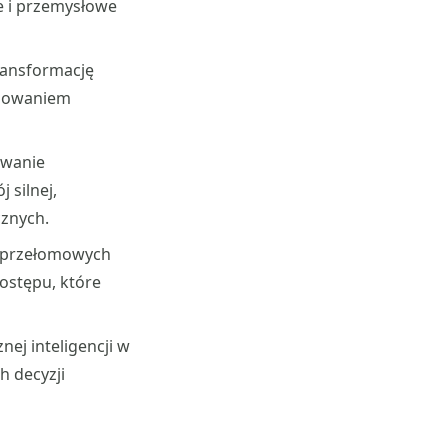
e i przemysłowe
ransformację
anowaniem
owanie
 silnej,
cznych.
 przełomowych
ostępu, które
nej inteligencji w
h decyzji