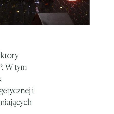
ktory
P. W tym
k
getycznej i
niających