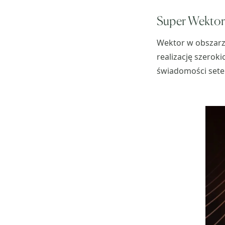
Super Wektor
Wektor w obszarze
realizację szerok
świadomości setek