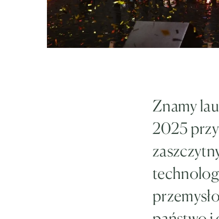
Znamy lau
2025 przy
zaszczytny
technologi
przemysło
państwo i