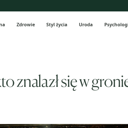
na
Zdrowie
Styl życia
Uroda
Psycholog
o znalazł się w gron