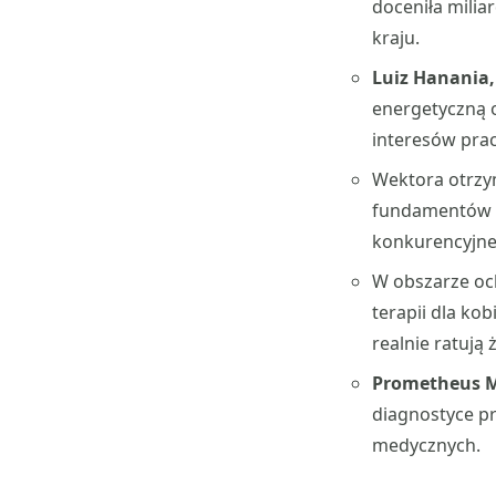
doceniła mili
kraju.
Luiz Hanania
energetyczną 
interesów prac
Wektora otrzy
fundamentów no
konkurencyjnej
W obszarze oc
terapii dla ko
realnie ratują 
Prometheus M
diagnostyce pr
medycznych.