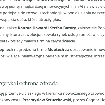
wój jednej z najbardziej innowacyjnych firm AI na świecie 
 podejście do rozwoju technologii, w tym działania na rzec
wsparcia osób, które utraciły głos.
mali także
Konrad Howard
i
Stefan Batory
, założyciele Bo
formy, która zrewolucjonizowała rynek usług i umożliwiła c
setek tysięcy małych firm na całym świecie.
ep-tech nagrodzono firmę
Muotech
za opracowanie innow
ożliwiającej nieinwazyjne badanie m.in. strategicznej infra
.
rgetyka i ochrona zdrowia
cję przemysłu ciężkiego w kierunku nowoczesnego zrów
dzony został
Przemysław Sztuczkowski
, prezes Cognor Ho