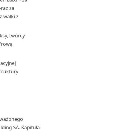
oraz za
z walki z
oksy, twórcy
yfrową
acyjnej
struktury
noważonego
lding SA. Kapituła