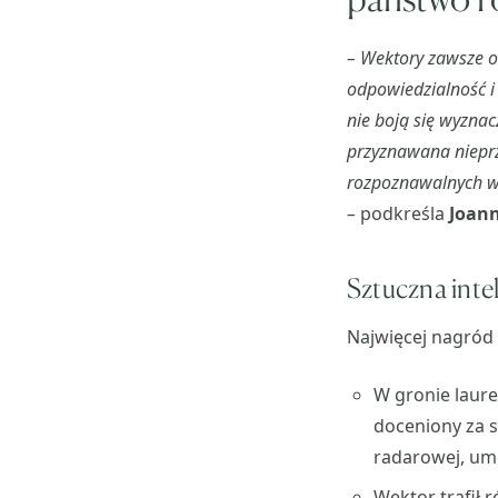
– Wektory zawsze o
odpowiedzialność i 
nie boją się wyzna
przyznawana nieprze
rozpoznawalnych wy
–
podkreśla
Joann
Sztuczna inte
Najwięcej nagród 
W gronie laure
doceniony za s
radarowej, um
Wektor trafił 