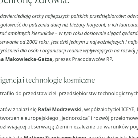
dzwierciedlają cechy najlepszych polskich przedsiębiorców: odw
gotowość do patrzenia dalej niż bieżący horyzont, a ich laureatam
czać ambitnych kierunków – w tym roku dosłownie sięgać gwiazd
rwanie od 2002 roku, jest dziś jednym z najważniejszych i najb
różnień dla osób i organizacji realnie wpływających na rozwój 
a Makowiecka-Gatza,
prezes Pracodawców RP.
ligencja i technologie kosmiczne
trafiło do przedstawicieli przedsiębiorstw technologicznych
atów znalazł się
Rafał Modrzewski
, współzałożyciel ICEYE, 
tworzenie europejskiego „jednorożca” i rozwój przełomowe
ożliwiającej obserwację Ziemi niezależnie od warunków p
również do
Matiego Staniszewskiego
, współzałożyciela El