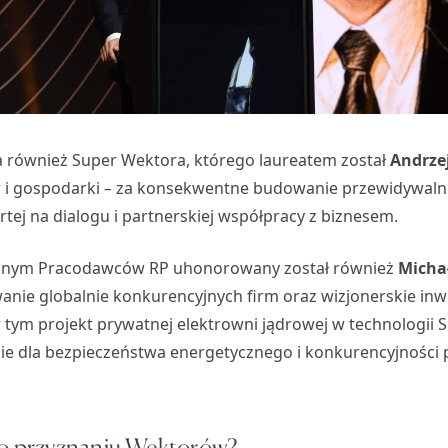
a również Super Wektora, którego laureatem został
Andrze
 i gospodarki
–
za konsekwentne budowanie przewidywalnej
tej na dialogu i partnerskiej współpracy z biznesem.
lnym Pracodawców RP uhonorowany został również
Micha
anie globalnie konkurencyjnych firm oraz wizjonerskie inw
 tym projekt prywatnej elektrowni jądrowej w technologii 
ie dla bezpieczeństwa energetycznego i konkurencyjności 
 o przyznaniu Wektorów?