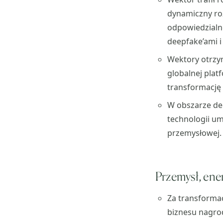
dynamiczny roz
odpowiedzialne
deepfake’ami i 
Wektory otrzy
globalnej plat
transformację 
W obszarze de
technologii um
przemysłowej
Przemysł, ene
Za transforma
biznesu nagro