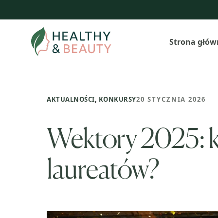
Przejdź
do
treści
Strona głów
AKTUALNOŚCI
,
KONKURSY
20 STYCZNIA 2026
Wektory 2025: kt
laureatów?