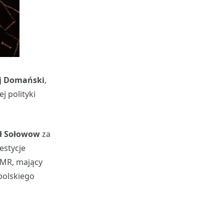
j Domański
,
 polityki
ł Sołowow
za
estycje
SMR, mający
polskiego