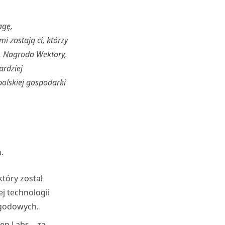
agę,
i zostają ci, którzy
.
Nagroda Wektory,
ardziej
polskiej gospodarki
.
który został
j technologii
ogodowych.
even Labs
–
za