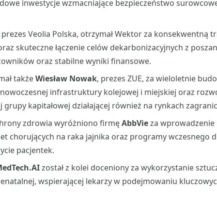
ardowe inwestycje wzmacniające bezpieczeństwo surowcow
,
prezes Veolia Polska, otrzymał Wektor za konsekwentną t
oraz skuteczne łączenie celów dekarbonizacyjnych z posz
owników oraz stabilne wyniki finansowe.
mał także
Wiesław Nowak
, prezes ZUE, za wieloletnie bud
woczesnej infrastruktury kolejowej i miejskiej oraz rozwój
 grupy kapitałowej działającej również na rynkach zagrani
hrony zdrowia wyróżniono firmę
AbbVie
za wprowadzenie
biet chorujących na raka jajnika oraz programy wczesnego d
życie pacjentek.
edTech.AI
został z kolei doceniony za wykorzystanie sztucz
enatalnej, wspierającej lekarzy w podejmowaniu kluczowyc