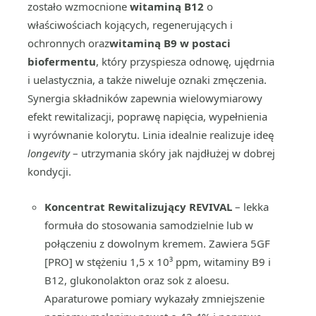
zostało wzmocnione
witaminą B12
o
właściwościach kojących, regenerujących i
ochronnych oraz
witaminą B9
w postaci
biofermentu
, który przyspiesza odnowę, ujędrnia
i uelastycznia, a także niweluje oznaki zmęczenia.
Synergia składników zapewnia wielowymiarowy
efekt rewitalizacji, poprawę napięcia, wypełnienia
i wyrównanie kolorytu. Linia idealnie realizuje ideę
longevity
– utrzymania skóry jak najdłużej w dobrej
kondycji.
Koncentrat Rewitalizujący REVIVAL
– lekka
formuła do stosowania samodzielnie lub w
połączeniu z dowolnym kremem. Zawiera 5GF
[PRO] w stężeniu 1,5 x 10³ ppm, witaminy B9 i
B12, glukonolakton oraz sok z aloesu.
Aparaturowe pomiary wykazały zmniejszenie