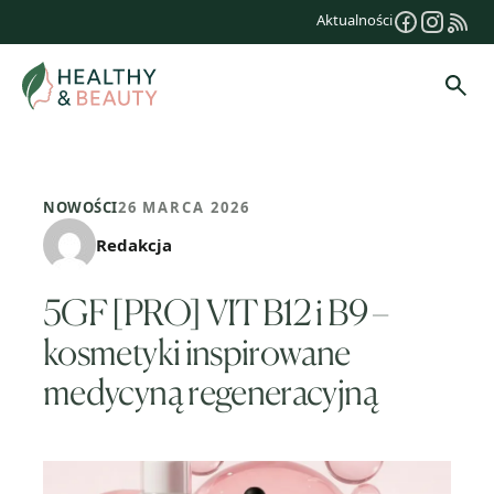
Przejdź
Aktualności
do
treści
Szuk
NOWOŚCI
26 MARCA 2026
Redakcja
5GF [PRO] VIT B12 i B9 –
kosmetyki inspirowane
medycyną regeneracyjną