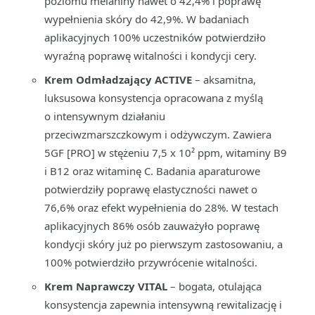
poziomu melaniny nawet o 42,4% i poprawę
wypełnienia skóry do 42,9%. W badaniach
aplikacyjnych 100% uczestników potwierdziło
wyraźną poprawę witalności i kondycji cery.
Krem Odmładzający ACTIVE
– aksamitna,
luksusowa konsystencja opracowana z myślą
o intensywnym działaniu
przeciwzmarszczkowym i odżywczym. Zawiera
5GF [PRO] w stężeniu 7,5 x 10² ppm, witaminy B9
i B12 oraz witaminę C. Badania aparaturowe
potwierdziły poprawę elastyczności nawet o
76,6% oraz efekt wypełnienia do 28%. W testach
aplikacyjnych 86% osób zauważyło poprawę
kondycji skóry już po pierwszym zastosowaniu, a
100% potwierdziło przywrócenie witalności.
Krem Naprawczy VITAL
– bogata, otulająca
konsystencja zapewnia intensywną rewitalizację i