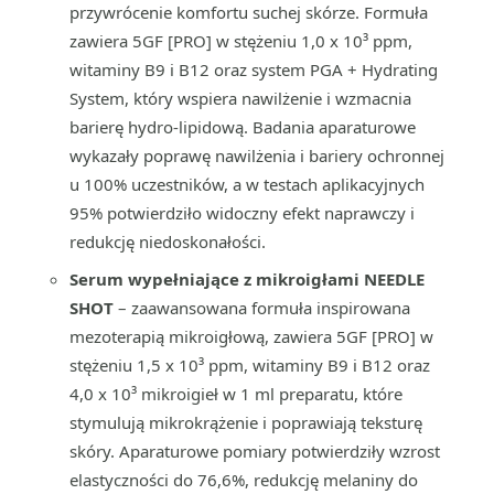
przywrócenie komfortu suchej skórze. Formuła
zawiera 5GF [PRO] w stężeniu 1,0 x 10³ ppm,
witaminy B9 i B12 oraz system PGA + Hydrating
System, który wspiera nawilżenie i wzmacnia
barierę hydro-lipidową. Badania aparaturowe
wykazały poprawę nawilżenia i bariery ochronnej
u 100% uczestników, a w testach aplikacyjnych
95% potwierdziło widoczny efekt naprawczy i
redukcję niedoskonałości.
Serum wypełniające z mikroigłami NEEDLE
SHOT
– zaawansowana formuła inspirowana
mezoterapią mikroigłową, zawiera 5GF [PRO] w
stężeniu 1,5 x 10³ ppm, witaminy B9 i B12 oraz
4,0 x 10³ mikroigieł w 1 ml preparatu, które
stymulują mikrokrążenie i poprawiają teksturę
skóry. Aparaturowe pomiary potwierdziły wzrost
elastyczności do 76,6%, redukcję melaniny do