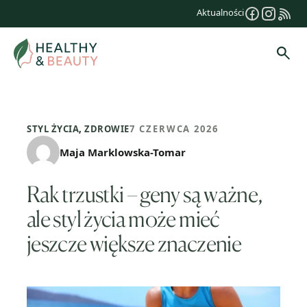
Przejdź
Aktualności
do
treści
Szuk
STYL ŻYCIA
,
ZDROWIE
7 CZERWCA 2026
Maja Marklowska-Tomar
Rak trzustki – geny są ważne,
ale styl życia może mieć
jeszcze większe znaczenie