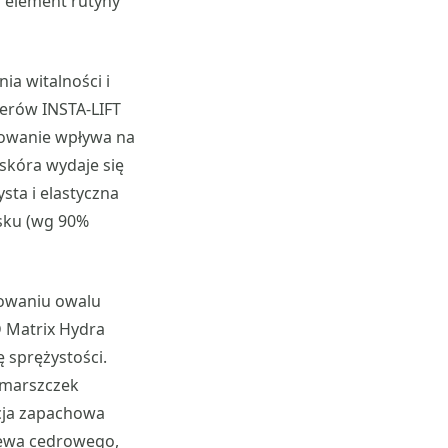
o element rutyny
a witalności i
erów INSTA-LIFT
osowanie wpływa na
skóra wydaje się
sta i elastyczna
asku (wg 90%
lowaniu owalu
D Matrix Hydra
 sprężystości.
zmarszczek
cja zapachowa
rzewa cedrowego,