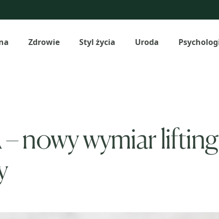
na
Zdrowie
Styl życia
Uroda
Psycholog
owy wymiar liftingu
y