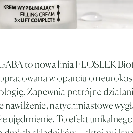
ABA to nowa linia FLOSLEK Bio
opracowana w oparciu o neuroko
ologię. Zapewnia potrójne działani
e nawilżenie, natychmiastowe wygł
e ujędrnienie. To efekt unikalnego
a dwóch składników – ektoiny i kw