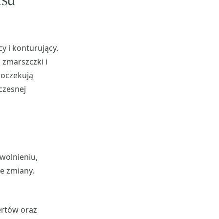
y i konturujący.
 zmarszczki i
 oczekują
czesnej
wolnieniu,
e zmiany,
ertów oraz