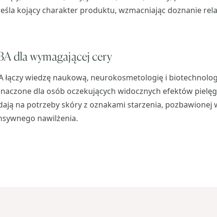
śla kojący charakter produktu, wzmacniając doznanie rel
 dla wymagającej cery
A łączy wiedzę naukową, neurokosmetologię i biotechnolog
znaczone dla osób oczekujących widocznych efektów pielęg
ją na potrzeby skóry z oznakami starzenia, pozbawionej w
nsywnego nawilżenia.