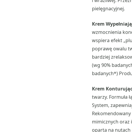
i wrażliwej. Prze
pielęgnacyjnej.
Krem Wypełniają
wzmocnienia kond
wspiera efekt „pl
poprawę owalu twa
bardziej zrelakso
(wg 90% badanych
badanych*) Produk
Krem Konturując
twarzy. Formuła ł
System, zapewnia
Rekomendowany dl
mimicznych oraz 
oparta na nutach 