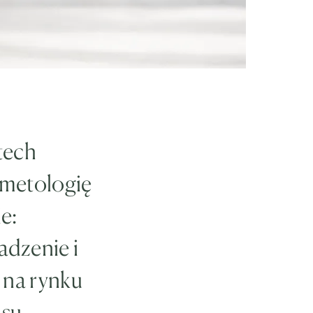
tech
smetologię
e:
adzenie i
 na rynku
asu