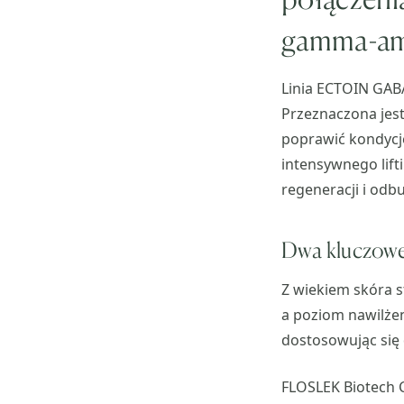
gamma-am
Linia ECTOIN GABA
Przeznaczona jest
poprawić kondycję
intensywnego lift
regeneracji i odb
Dwa kluczow
Z wiekiem skóra s
a poziom nawilżen
dostosowując się
FLOSLEK Biotech 