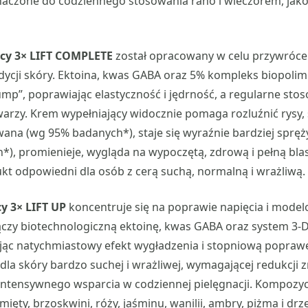
znaczone do codziennego stosowania rano i wieczorem, jak
cy 3× LIFT COMPLETE
został opracowany w celu przywróceni
ycji skóry. Ektoina, kwas GABA oraz 5% kompleks biopolim
ump”, poprawiając elastyczność i jędrność, a regularne st
rzy. Krem wypełniający widocznie pomaga rozluźnić rysy, 
wana (wg 95% badanych*), staje się wyraźnie bardziej spręży
*), promienieje, wygląda na wypoczętą, zdrową i pełną bl
t odpowiedni dla osób z cerą suchą, normalną i wrażliwą.
y 3× LIFT UP
koncentruje się na poprawie napięcia i mode
ączy biotechnologiczną ektoinę, kwas GABA oraz system 3-
jąc natychmiastowy efekt wygładzenia i stopniową poprawę
a skóry bardzo suchej i wrażliwej, wymagającej redukcji 
intensywnego wsparcia w codziennej pielęgnacji. Kompozy
mięty, brzoskwini, róży, jaśminu, wanilii, ambry, piżma i d