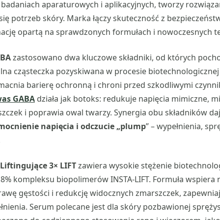
adaniach aparaturowych i aplikacyjnych, tworzy rozwiąz
się potrzeb skóry. Marka łączy skuteczność z bezpieczeńst
ację opartą na sprawdzonych formułach i nowoczesnych t
ABA
zastosowano dwa kluczowe składniki, od których pochod
lna cząsteczka pozyskiwana w procesie biotechnologicznej 
macnia barierę ochronną i chroni przed szkodliwymi czynn
as GABA
działa jak botoks: redukuje napięcia mimiczne, m
zczek i poprawia owal twarzy. Synergia obu składników da
ocnienie napięcia i odczucie „plump
” – wypełnienia, spr
.
iftingujące 3× LIFT
zawiera wysokie stężenie biotechnolog
8% kompleksu biopolimerów INSTA-LIFT. Formuła wspiera
awę gęstości i redukcję widocznych zmarszczek, zapewniaj
ełnienia. Serum polecane jest dla skóry pozbawionej sprężys