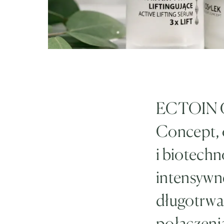
ECTOIN G
Concept, 
i biotechn
intensywn
długotrwał
połączeni