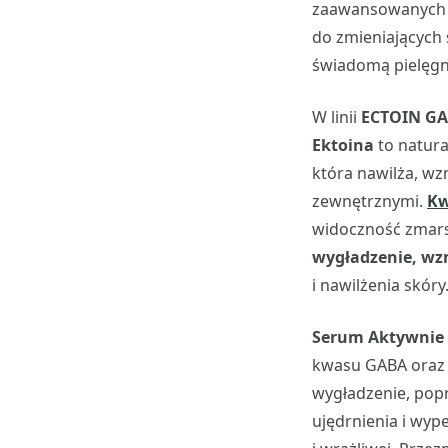
zaawansowanych b
do zmieniających 
świadomą pielęgn
W linii
ECTOIN G
Ektoina
to natura
która nawilża, wz
zewnętrznymi.
Kw
widoczność zmars
wygładzenie, wzm
i nawilżenia skóry
Serum Aktywnie L
kwasu GABA oraz 
wygładzenie, popr
ujędrnienia i wyp