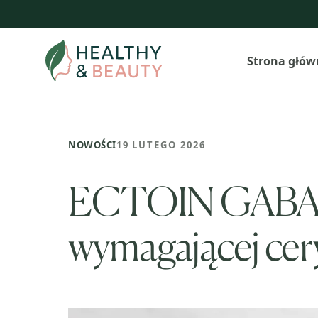
Przejdź
do
treści
Strona głów
NOWOŚCI
19 LUTEGO 2026
ECTOIN GABA – n
wymagającej cer