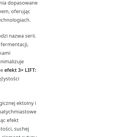
ania dopasowane
wem, oferując
echnologiach.
zi nazwa serii.
fermentacji,
ikami
inimalizuje
je
efekt 3× LIFT:
ężystości
icznej ektoiny i
 natychmiastowe
ąc efekt
tości, suchej