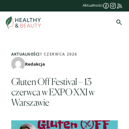
Przejdź
Aktualności
do
treści
Szuk
AKTUALNOŚCI
1 CZERWCA 2026
Redakcja
Gluten Off Festival – 13
czerwca w EXPO XXI w
Warszawie