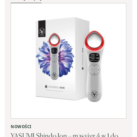
NOWOŚCI
YASUMI Shindo Ion – masażer 4 w 1 do