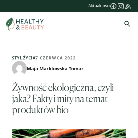
Przejdź
Aktualności
do
treści
Szuk
STYL ŻYCIA
7 CZERWCA 2022
Maja Marklowska-Tomar
Żywność ekologiczna, czyli
jaka? Fakty i mity na temat
produktów bio