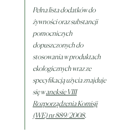
Pełna lista dodatków do
żywności oraz substancji
pomocniczych
dopuszczonych do
stosowania w produktach
ekologicznych wraz ze
specyfikacją użycia znajduje
się w
aneksie VIII
Rozporządzenia Komisji
(WE) nr 889/2008
.