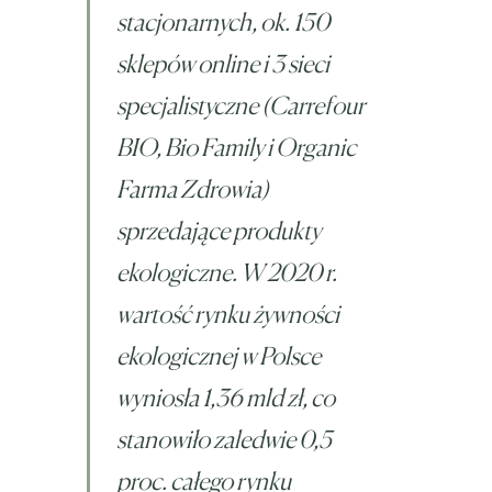
stacjonarnych, ok. 150
sklepów online i 3 sieci
specjalistyczne (Carrefour
BIO, Bio Family i Organic
Farma Zdrowia)
sprzedające produkty
ekologiczne. W 2020 r.
wartość rynku żywności
ekologicznej w Polsce
wyniosła 1,36 mld zł, co
stanowiło zaledwie 0,5
proc. całego rynku