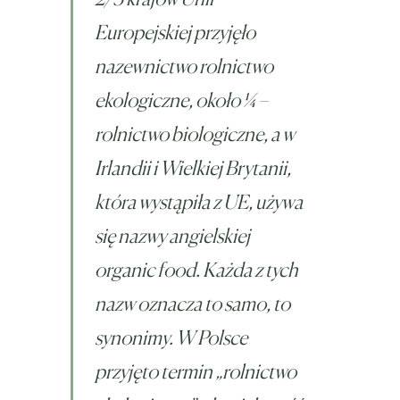
Europejskiej przyjęło
nazewnictwo rolnictwo
ekologiczne, około ¼ –
rolnictwo biologiczne, a w
Irlandii i Wielkiej Brytanii,
która wystąpiła z UE, używa
się nazwy angielskiej
organic food. Każda z tych
nazw oznacza to samo, to
synonimy. W Polsce
przyjęto termin „rolnictwo