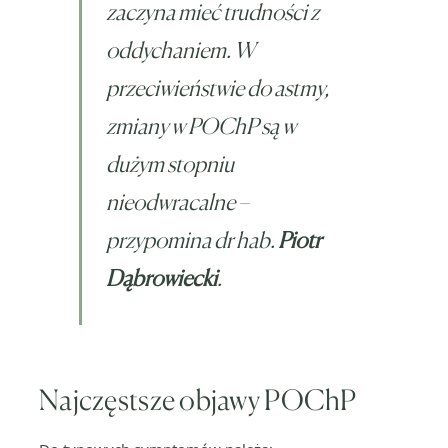
zaczyna mieć trudności z
oddychaniem. W
przeciwieństwie do astmy,
zmiany w POChP są w
dużym stopniu
nieodwracalne –
przypomina dr hab.
Piotr
Dąbrowiecki
.
Najczęstsze objawy POChP