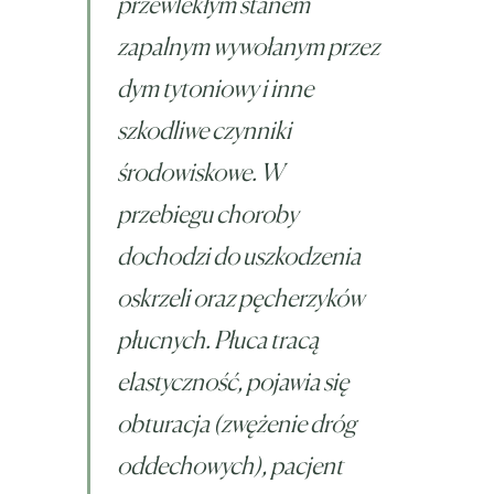
przewlekłym stanem
zapalnym wywołanym przez
dym tytoniowy i inne
szkodliwe czynniki
środowiskowe. W
przebiegu choroby
dochodzi do uszkodzenia
oskrzeli oraz pęcherzyków
płucnych. Płuca tracą
elastyczność, pojawia się
obturacja (zwężenie dróg
oddechowych), pacjent