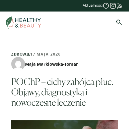
Przejdź
Aktualności
do
treści
Szuk
ZDROWIE
17 MAJA 2026
Maja Marklowska-Tomar
POChP – cichy zabójca płuc.
Objawy, diagnostyka i
nowoczesne leczenie