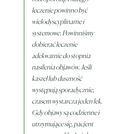
leczenie powinno być
wielodyscyplinarne i
systemowe. Powinniśmy
dobierać leczenie
adekwatnie do stopnia
nasilenia objawów. Jeśli
kaszel lub duszność
występują sporadycznie,
czasem wystarcza jeden lek.
Gdy objawy są codzienne i
utrzymujące się, pacjent