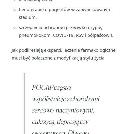
tlenoterapię u pacjentów w zaawansowanym
stadium,
szczepienia ochronne (przeciwko grypie,
pneumokokom, COVID-19, RSV i półpaścowi).
Jak podkreślają eksperci, leczenie farmakologiczne
musi być połączone z modyfikacją stylu życia.
POChP często
współistnieje z chorobami
sercowo‑naczyniowymi,
cukrzycą, depresją czy
osteoporozą. Dlatego