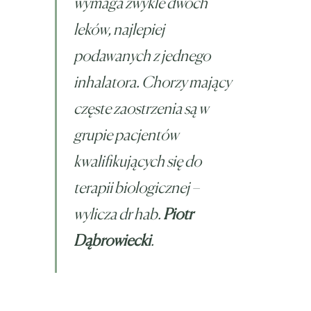
wymaga zwykle dwóch
leków, najlepiej
podawanych z jednego
inhalatora. Chorzy mający
częste zaostrzenia są w
grupie pacjentów
kwalifikujących się do
terapii biologicznej –
wylicza dr hab.
Piotr
Dąbrowiecki
.