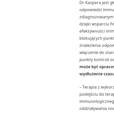
Dr Kaspera jest
odpowiedzi immu
zdiagnozowanym g
dzięki wsparciu 
efektywności imm
blokujących punk
znalezienia odpow
włączenie do sta
punkty kontroli 
może być opraco
wydłużenie czasu
– Terapia z wykor
podejściu do ter
immunologiczneg
oddziaływania n