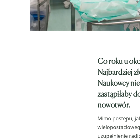
Co roku u ok
Najbardziej zł
Naukowcy nie 
zastąpiłaby d
nowotwór.
Mimo postępu, jak
wielopostaciowego
uzupełnienie radio