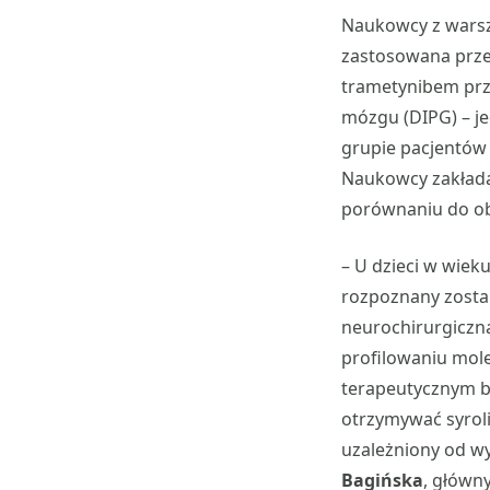
Naukowcy z warsz
zastosowana przez
trametynibem przy
mózgu (DIPG) – j
grupie pacjentów 
Naukowcy zakładaj
porównaniu do ob
– U dzieci w wie
rozpoznany zosta
neurochirurgiczna
profilowaniu mol
terapeutycznym b
otrzymywać syroli
uzależniony od w
Bagińska
, główn