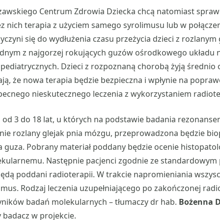
awskiego Centrum Zdrowia Dziecka chcą natomiast sprawd
 nich terapia z użyciem samego syrolimusu lub w połączen
czyni się do wydłużenia czasu przeżycia dzieci z rozlanym 
ednym z najgorzej rokujących guzów ośrodkowego układu
pediatrycznych. Dzieci z rozpoznaną chorobą żyją średnio o
ą, że nowa terapia będzie bezpieczna i wpłynie na popraw
ecnego nieskutecznego leczenia z wykorzystaniem radioter
ku od 3 do 18 lat, u których na podstawie badania rezona
nie rozlany glejak pnia mózgu, przeprowadzona będzie bio
 guza. Pobrany materiał poddany będzie ocenie histopatolo
ekularnemu. Następnie pacjenci zgodnie ze standardowy
ędą poddani radioterapii. W trakcie napromieniania wszys
mus. Rodzaj leczenia uzupełniającego po zakończonej radio
yników badań molekularnych – tłumaczy dr hab.
Bożenna 
y badacz w projekcie.