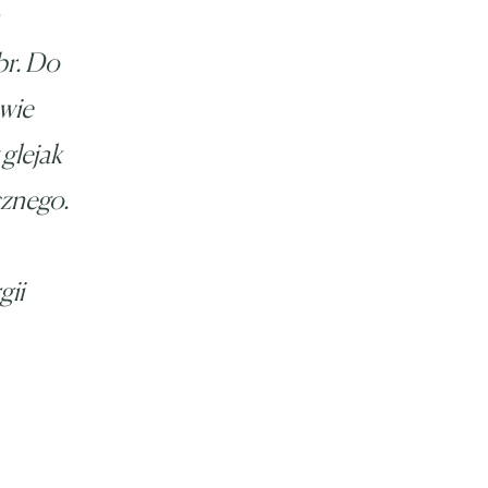
br. Do
awie
glejak
cznego.
gii