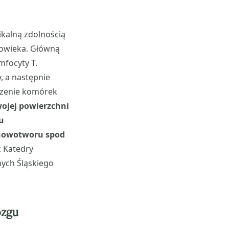
kalną zdolnością
owieka. Główną
mfocyty T.
, a następnie
czenie komórek
ojej powierzchni
u
 nowotworu spod
 Katedry
nych Śląskiego
ózgu