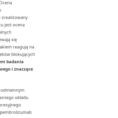
„Ocena
o
 zrealizowany
u jest ocena
alnych
wają się
jakiem reagują na
leków blokujących
em badania
wego i znaczące
co odmiennym
łasnego układu
presyjnego
 pembrolizumab