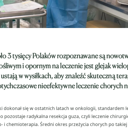
oło 3 tysięcy Polaków rozpoznawane są nowot
ośliwym i opornym na leczenie jest glejak wiel
ustają w wysiłkach, aby znaleźć skuteczną tera
otychczasowe nieefektywne leczenie chorych n
i dokonał się w ostatnich latach w onkologii, standardem l
 pozostaje radykalna resekcja guza, czyli leczenie chirurgi
- i chemioterapia. Średni okres przeżycia chorych po takiej