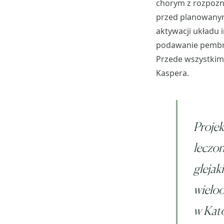
chorym z rozpozn
przed planowanym
aktywacji układu
podawanie pembro
Przede wszystkim 
Kaspera.
Proje
leczo
gleja
wielo
w Kato