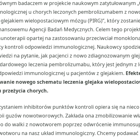
 głównym badaczem w projekcie naukowym zatytułowanym 
nologicznej u chorych leczonych pembrolizumabem z now
lejakiem wielopostaciowym mózgu (PIRG)”, który zostanie
finansowemu Agencji Badań Medycznych. Celem tego projekt
unoterapii opartej na zastosowaniu przeciwciał monoklon
ty kontroli odpowiedzi immunologicznej. Naukowcy spodzie
iedzi na pytanie, jak pacjenci z nowo zdiagnozowanym gle
ndardowego leczenia pembrolizumabu, który jest jednym z 
odpowiedzi immunologicznej u pacjentów z glejakiem.
Efekt
wanie nowego schematu leczenia glejaka wielopostacio
 przeżycia chorych.
zystaniem inhibitorów punktów kontroli opiera się na nie
apii guzów nowotworowych. Zakłada ona zmobilizowanie w
o do walki z nowotworem poprzez odwrócenie immunosu
owotworu na nasz układ immunologiczny. Chcemy podawać