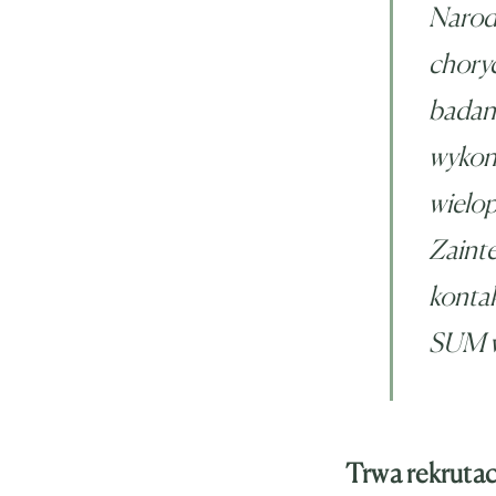
Narodo
choryc
badani
wykon
wielop
Zainte
kontak
SUM w
Trwa rekrutac