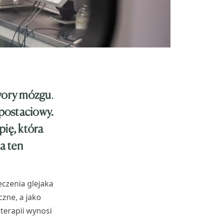
wory mózgu
.
opostaciowy.
pię, która
a ten
eczenia glejaka
czne, a jako
 terapii wynosi