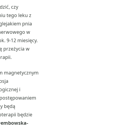
zić, czy
iu tego leku z
glejakiem pnia
 nerwowego w
k. 9-12 miesięcy.
ę przeżycia w
apii.
nsem magnetycznym
psja
gicznej i
m postępowaniem
cy będą
terapii będzie
Dembowska-