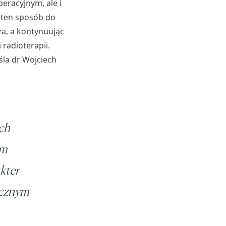
eracyjnym, ale i
 ten sposób do
a, a kontynuując
radioterapii.
la dr Wojciech
ch
ym
kter
ycznym