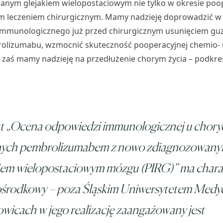
anym glejakiem wielopostaciowym nie tylko w okresie poop
 leczeniem chirurgicznym. Mamy nadzieję doprowadzić w
 immunologicznego już przed chirurgicznym usunięciem guz
lizumabu, wzmocnić skuteczność pooperacyjnej chemio- i 
zaś mamy nadzieję na przedłużenie chorym życia – podkreś
kt „Ocena odpowiedzi immunologicznej u chory
nych pembrolizumabem z nowo zdiagnozowan
kiem wielopostaciowym mózgu (PIRG)” ma chara
ośrodkowy – poza Śląskim Uniwersytetem Med
wicach w jego realizację zaangażowany jest