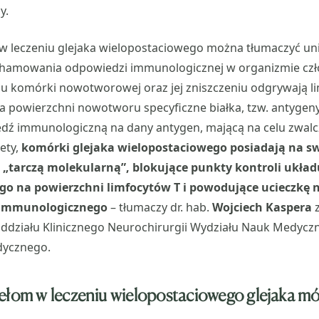
y.
w leczeniu glejaka wielopostaciowego można tłumaczyć uni
hamowania odpowiedzi immunologicznej w organizmie czł
u komórki nowotworowej oraz jej zniszczeniu odgrywają li
 powierzchni nowotworu specyficzne białka, tzw. antygeny
dź immunologiczną na dany antygen, mającą na celu zwal
ety,
komórki glejaka wielopostaciowego posiadają na sw
„tarczą molekularną”, blokujące punkty kontroli układ
o na powierzchni limfocytów T i powodujące ucieczkę
 immunologicznego
– tłumaczy dr. hab.
Wojciech Kaspera
z
Oddziału Klinicznego Neurochirurgii Wydziału Nauk Medycz
dycznego.
ełom w leczeniu wielopostaciowego glejaka m