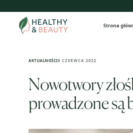
Przejdź
do
treści
Strona głów
AKTUALNOŚCI
8 CZERWCA 2022
Nowotwory złośl
prowadzone są b