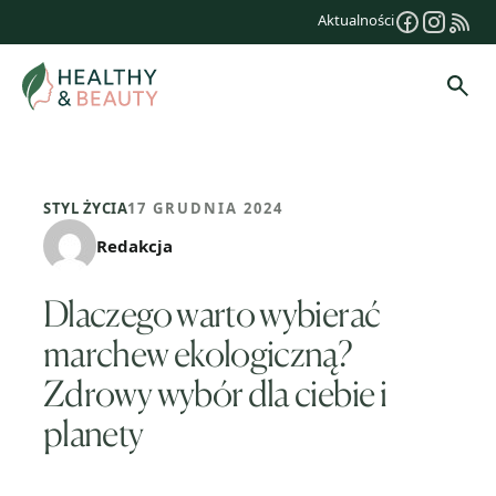
Przejdź
Aktualności
do
treści
Szuk
STYL ŻYCIA
17 GRUDNIA 2024
Redakcja
Dlaczego warto wybierać
marchew ekologiczną?
Zdrowy wybór dla ciebie i
planety