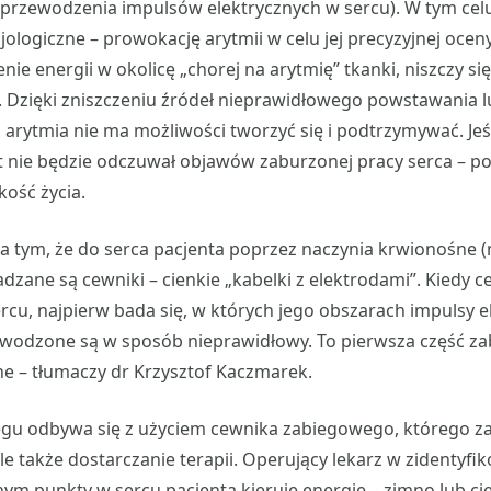
przewodzenia impulsów elektrycznych w sercu). W tym cel
jologiczne – prowokację arytmii w celu jej precyzyjnej ocen
ie energii w okolicę „chorej na arytmię” tkanki, niszczy się 
. Dzięki zniszczeniu źródeł nieprawidłowego powstawania 
arytmia nie ma możliwości tworzyć się i podtrzymywać. Jeśl
t nie będzie odczuwał objawów zaburzonej pracy serca – po
kość życia.
na tym, że do serca pacjenta poprzez naczynia krwionośne (n
dzane są cewniki – cienkie „kabelki z elektrodami”. Kiedy c
cu, najpierw bada się, w których jego obszarach impulsy e
ewodzone są w sposób nieprawidłowy. To pierwsza część za
zne – tłumaczy dr Krzysztof Kaczmarek.
egu odbywa się z użyciem cewnika zabiegowego, którego za
ale także dostarczanie terapii. Operujący lekarz w zidentyf
znym punkty w sercu pacjenta kieruje energię – zimno lub cie