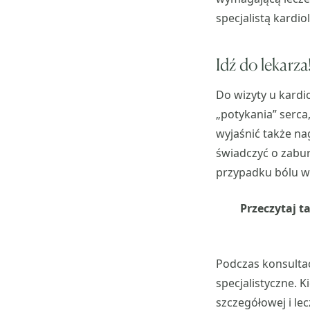
specjalistą kardio
Idź do lekarza
Do wizyty u kardi
„potykania” serca
wyjaśnić także na
świadczyć o zabur
przypadku bólu w 
Przeczytaj t
Podczas konsultac
specjalistyczne. 
szczegółowej i le