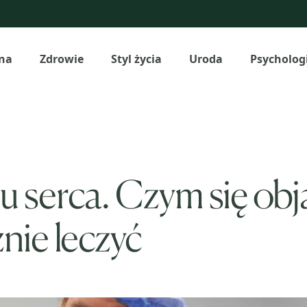
na
Zdrowie
Styl życia
Uroda
Psycholog
 serca. Czym się objaw
nie leczyć