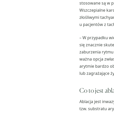
stosowane są w pr
Wszczepialne kar
złośliwymi tachya
u pacjentów z ta
– W przypadku wię
się znacznie skute
zaburzenia rytmu 
ważna opcja zwłas
arytmie bardzo o
lub zagrażające ż
Co to jest abl
Ablacja jest inwa
tzw. substratu ar