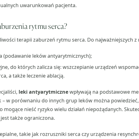
dualnych uwarunkowań pacjenta.
zaburzenia rytmu serca?
liwości terapii zaburzeń rytmu serca. Do najważniejszych z 
a (podawanie leków antyarytmicznych);
ne, do których zalicza się: wszczepianie urządzeń wspoma
ca, a także leczenie ablacją.
cjaliści,
leki antyarytmiczne
wpływają na podstawowe me
 – w porównaniu do innych grup leków można powiedzieć, ż
o mogące nieść ryzyko wielu działań niepożądanych. Skute
jest także ograniczona.
pialne, takie jak rozruszniki serca czy urządzenia resynchr