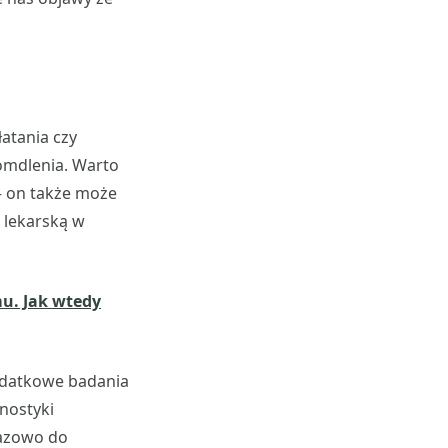
atania czy
 omdlenia. Warto
 – on także może
 lekarską w
mu. Jak wtedy
dodatkowe badania
gnostyki
razowo do