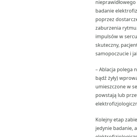
nieprawidłowego 
badanie elektrofiz
poprzez dostarczen
zaburzenia rytmu
impulsów w sercu 
skuteczny, pacjen
samopoczucie i ja
– Ablacja polega 
bądź żyły) wprowa
umieszczone w ser
powstają lub prz
elektrofizjologic
Kolejny etap zabi
jedynie badanie, 
elektrofizjologic