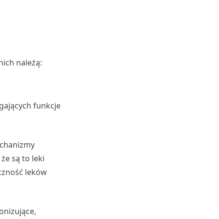
nich należą:
gających funkcje
chanizmy
e są to leki
czność leków
onizujące,