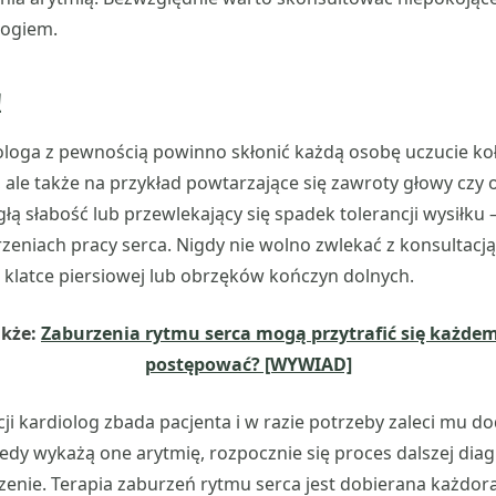
logiem.
!
ologa z pewnością powinno skłonić każdą osobę uczucie koł
, ale także na przykład powtarzające się zawroty głowy czy
głą słabość lub przewlekający się spadek tolerancji wysiłku
zeniach pracy serca. Nigdy nie wolno zwlekać z konsultacją
klatce piersiowej lub obrzęków kończyn dolnych.
akże:
Zaburzenia rytmu serca mogą przytrafić się każde
postępować? [WYWIAD]
ji kardiolog zbada pacjenta i w razie potrzeby zaleci mu 
Kiedy wykażą one arytmię, rozpocznie się proces dalszej dia
czenie. Terapia zaburzeń rytmu serca jest dobierana każdo