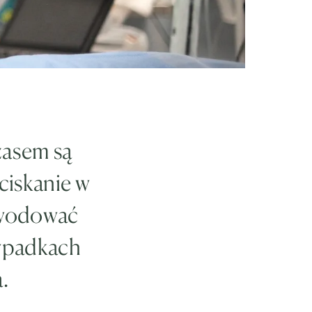
zasem są
ciskanie w
owodować
zypadkach
.