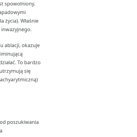
st spowolniony.
 napadowymi
 życia). Właśnie
ia inwazyjnego.
 ablacji, okazuje
eliminującą
działać. To bardzo
utrzymują się
tachyarytmiczną)
ę od poszukiwania
ia