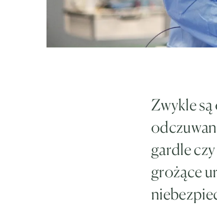
Zwykle są 
odczuwane 
gardle cz
grożące u
niebezpiec