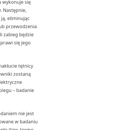
u wykonuje się
y. Następnie,
ją, eliminując
lub przewodzenia
i zabieg będzie
prawi się jego
akłucie tętnicy
ewniki zostaną
lektryczne
biegu – badanie
daniem nie jest
ikowane w badaniu
pło (tzw. termo-