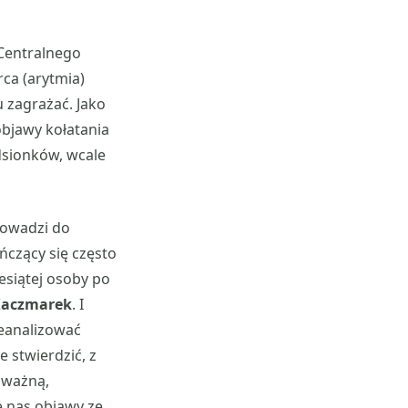
i Centralnego
ca (arytmia)
 zagrażać. Jako
bjawy kołatania
dsionków, wcale
prowadzi do
czący się często
esiątej osoby po
 Kaczmarek
. I
zeanalizować
 stwierdzić, z
oważną,
 nas objawy ze