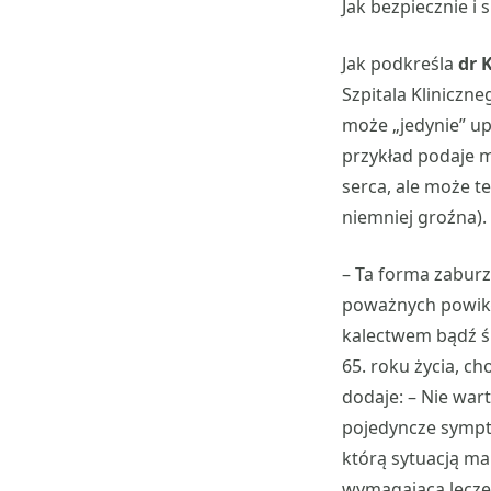
Jak bezpiecznie i 
Jak podkreśla
dr 
Szpitala Kliniczn
może „jedynie” up
przykład podaje m
serca, ale może t
niemniej groźna).
– Ta forma zaburz
poważnych powikł
kalectwem bądź ś
65. roku życia, c
dodaje: – Nie war
pojedyncze sympto
którą sytuacją m
wymagającą lecze