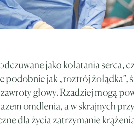
odczuwane jako kołatania serca, c
podobnie jak „roztrój żołądka”, ś
y zawroty głowy. Rzadziej mogą p
razem omdlenia, a w skrajnych pr
zne dla życia zatrzymanie krążenia