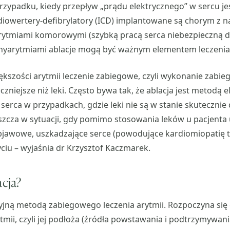
zypadku, kiedy przepływ „prądu elektrycznego” w sercu je
diowertery-defibrylatory (ICD) implantowane są chorym z
rytmiami komorowymi (szybką pracą serca niebezpieczną dla
chyarytmiami ablacje mogą być ważnym elementem leczen
kszości arytmii leczenie zabiegowe, czyli wykonanie zabiegu
czniejsze niż leki. Często bywa tak, że ablacja jest metodą 
serca w przypadkach, gdzie leki nie są w stanie skutecznie 
zcza w sytuacji, gdy pomimo stosowania leków u pacjenta 
bjawowe, uszkadzające serce (powodujące kardiomiopatię 
yciu – wyjaśnia dr Krzysztof Kaczmarek.
acja?
zyjną metodą zabiegowego leczenia arytmii. Rozpoczyna si
ytmii, czyli jej podłoża (źródła powstawania i podtrzymywan