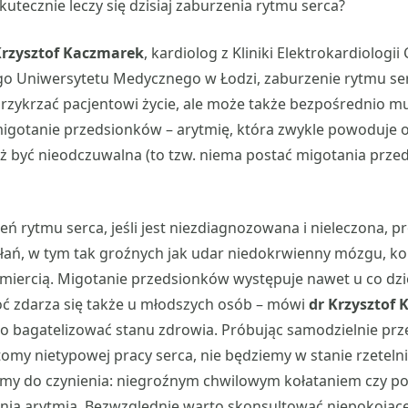
skutecznie leczy się dzisiaj zaburzenia rytmu serca?
Krzysztof Kaczmarek
, kardiolog z Kliniki Elektrokardiologi
ego Uniwersytetu Medycznego w Łodzi, zaburzenie rytmu ser
rzykrzać pacjentowi życie, ale może także bezpośrednio mu
igotanie przedsionków – arytmię, która zwykle powoduje o
eż być nieodczuwalna (to tzw. niema postać migotania prze
eń rytmu serca, jeśli jest niezdiagnozowana i nieleczona, 
ań, w tym tak groźnych jak udar niedokrwienny mózgu, koń
miercią. Migotanie przedsionków występuje nawet u co dzi
hoć zdarza się także u młodszych osób – mówi
dr Krzysztof
to bagatelizować stanu zdrowia. Próbując samodzielnie pr
my nietypowej pracy serca, nie będziemy w stanie rzetelnie
amy do czynienia: niegroźnym chwilowym kołataniem czy p
nia arytmią. Bezwzględnie warto skonsultować niepokojące