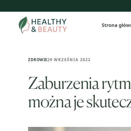
Przejdź
do
treści
Strona głów
ZDROWIE
29 WRZEŚNIA 2022
Zaburzenia rytmu
można je skutecz