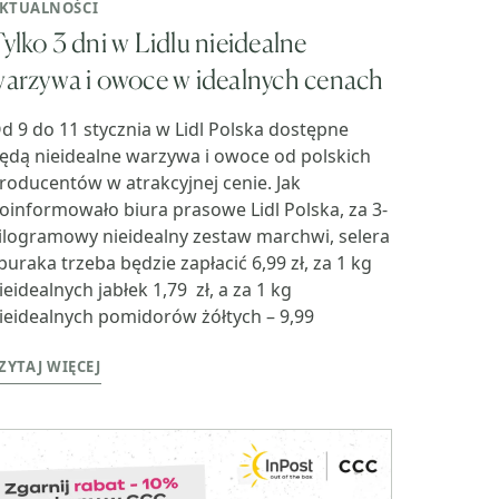
KTUALNOŚCI
ylko 3 dni w Lidlu nieidealne
arzywa i owoce w idealnych cenach
d 9 do 11 stycznia w Lidl Polska dostępne
ędą nieidealne warzywa i owoce od polskich
roducentów w atrakcyjnej cenie. Jak
oinformowało biura prasowe Lidl Polska, za 3-
ilogramowy nieidealny zestaw marchwi, selera
 buraka trzeba będzie zapłacić 6,99 zł, za 1 kg
ieidealnych jabłek 1,79 zł, a za 1 kg
ieidealnych pomidorów żółtych – 9,99
ZYTAJ WIĘCEJ