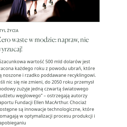
TYL ŻYCIA
ero waste w modzie: napraw, nie
yrzucaj!
Szacunkowa wartość 500 mld dolarów jest
racona każdego roku z powodu ubrań, które
ą noszone i rzadko poddawane recyklingowi.
eśli nic się nie zmieni, do 2050 roku przemysł
odowy zużyje jedną czwartą światowego
udżetu węglowego” – ostrzegają autorzy
aportu Fundacji Ellen MacArthur. Chociaż
ostępne są innowacje technologiczne, które
omagają w optymalizacji procesu produkcji i
apobieganiu