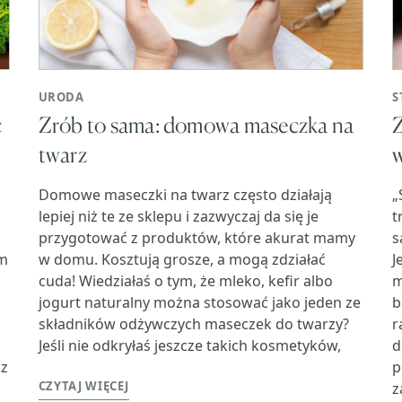
URODA
S
Zrób to sama: domowa maseczka na
Z
ć
twarz
w
Domowe maseczki na twarz często działają
„
lepiej niż te ze sklepu i zazwyczaj da się je
t
przygotować z produktów, które akurat mamy
s
w domu. Kosztują grosze, a mogą zdziałać
J
em
cuda! Wiedziałaś o tym, że mleko, kefir albo
m
jogurt naturalny można stosować jako jeden ze
b
składników odżywczych maseczek do twarzy?
r
Jeśli nie odkryłaś jeszcze takich kosmetyków,
d
p
 z
CZYTAJ WIĘCEJ
z