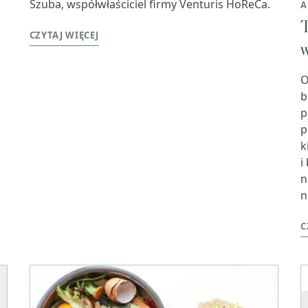
Szuba, współwłaściciel firmy Venturis HoReCa.
A
T
CZYTAJ WIĘCEJ
w
O
b
p
p
k
i
n
n
C