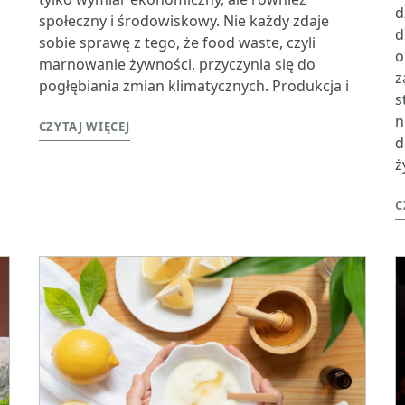
d
społeczny i środowiskowy. Nie każdy zdaje
d
sobie sprawę z tego, że food waste, czyli
o
marnowanie żywności, przyczynia się do
z
pogłębiania zmian klimatycznych. Produkcja i
s
n
CZYTAJ WIĘCEJ
d
ż
C