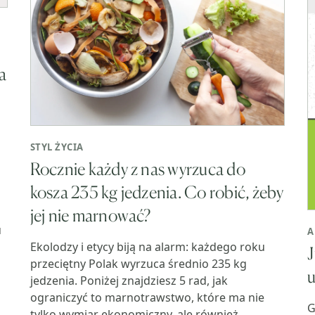
a
STYL ŻYCIA
Rocznie każdy z nas wyrzuca do
kosza 235 kg jedzenia. Co robić, żeby
jej nie marnować?
u
A
Ekolodzy i etycy biją na alarm: każdego roku
J
przeciętny Polak wyrzuca średnio 235 kg
u
jedzenia. Poniżej znajdziesz 5 rad, jak
ograniczyć to marnotrawstwo, które ma nie
G
tylko wymiar ekonomiczny, ale również