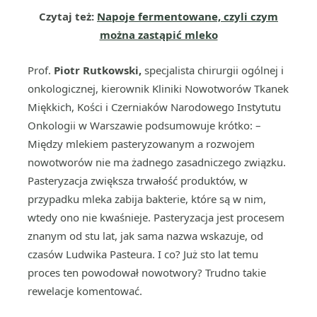
Czytaj też:
Napoje fermentowane, czyli czym
można zastąpić mleko
Prof.
Piotr Rutkowski,
specjalista chirurgii ogólnej i
onkologicznej, kierownik Kliniki Nowotworów Tkanek
Miękkich, Kości i Czerniaków Narodowego Instytutu
Onkologii w Warszawie podsumowuje krótko: –
Między mlekiem pasteryzowanym a rozwojem
nowotworów nie ma żadnego zasadniczego związku.
Pasteryzacja zwiększa trwałość produktów, w
przypadku mleka zabija bakterie, które są w nim,
wtedy ono nie kwaśnieje. Pasteryzacja jest procesem
znanym od stu lat, jak sama nazwa wskazuje, od
czasów Ludwika Pasteura. I co? Już sto lat temu
proces ten powodował nowotwory? Trudno takie
rewelacje komentować.