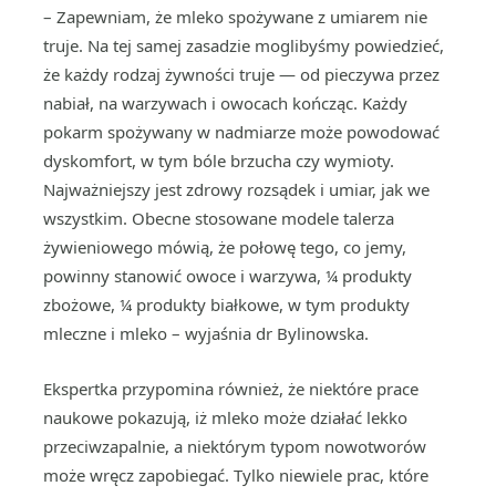
– Zapewniam, że mleko spożywane z umiarem nie
truje. Na tej samej zasadzie moglibyśmy powiedzieć,
że każdy rodzaj żywności truje — od pieczywa przez
nabiał, na warzywach i owocach kończąc. Każdy
pokarm spożywany w nadmiarze może powodować
dyskomfort, w tym bóle brzucha czy wymioty.
Najważniejszy jest zdrowy rozsądek i umiar, jak we
wszystkim. Obecne stosowane modele talerza
żywieniowego mówią, że połowę tego, co jemy,
powinny stanowić owoce i warzywa, ¼ produkty
zbożowe, ¼ produkty białkowe, w tym produkty
mleczne i mleko – wyjaśnia dr Bylinowska.
Ekspertka przypomina również, że niektóre prace
naukowe pokazują, iż mleko może działać lekko
przeciwzapalnie, a niektórym typom nowotworów
może wręcz zapobiegać. Tylko niewiele prac, które