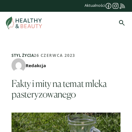
Przejdź
Aktualności
do
treści
Szuk
STYL ŻYCIA
26 CZERWCA 2023
Redakcja
Fakty i mity na temat mleka
pasteryzowanego