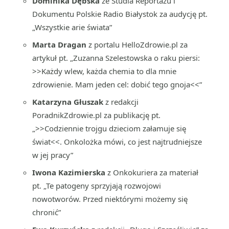
Dominika Dębska
ze Studia Reportażu i
Dokumentu Polskie Radio Białystok za audycję pt.
„Wszystkie arie świata”
Marta Dragan
z portalu HelloZdrowie.pl za
artykuł pt. „Zuzanna Szelestowska o raku piersi:
>>Każdy wlew, każda chemia to dla mnie
zdrowienie. Mam jeden cel: dobić tego gnoja<<”
Katarzyna Głuszak
z redakcji
PoradnikZdrowie.pl za publikację pt.
„>>Codziennie trojgu dzieciom załamuje się
świat<<. Onkolożka mówi, co jest najtrudniejsze
w jej pracy”
Iwona Kazimierska
z Onkokuriera za materiał
pt. „Te patogeny sprzyjają rozwojowi
nowotworów. Przed niektórymi możemy się
chronić”