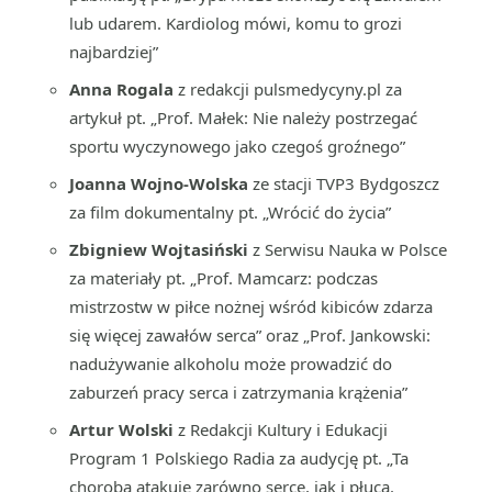
lub udarem. Kardiolog mówi, komu to grozi
najbardziej”
Anna Rogala
z redakcji pulsmedycyny.pl za
artykuł pt. „Prof. Małek: Nie należy postrzegać
sportu wyczynowego jako czegoś groźnego”
Joanna Wojno-Wolska
ze stacji TVP3 Bydgoszcz
za film dokumentalny pt. „Wrócić do życia”
Zbigniew Wojtasiński
z Serwisu Nauka w Polsce
za materiały pt. „Prof. Mamcarz: podczas
mistrzostw w piłce nożnej wśród kibiców zdarza
się więcej zawałów serca” oraz „Prof. Jankowski:
nadużywanie alkoholu może prowadzić do
zaburzeń pracy serca i zatrzymania krążenia”
Artur Wolski
z Redakcji Kultury i Edukacji
Program 1 Polskiego Radia za audycję pt. „Ta
choroba atakuje zarówno serce, jak i płuca.