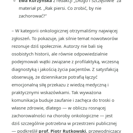
Ewa Kurzyńska
z redakcji „Długo i Szczęśliwie” za
materiał pt. „Rak piersi. Co zrobić, by nie
zachorować?”
– W kategorii onkologicznej otrzymaliśmy najwięcej
zgłoszeń. To pokazuje, jak silnie temat nowotworów
rezonuje dziś społecznie. Autorzy nie bali się
osobistych historii, ale równie odpowiedzialnie
podejmowali wątki związane z profilaktyką, wczesną
diagnostyką i jakością życia pacjentów. Z satysfakcją
obserwuję, że dziennikarze potrafią łączyć
emocjonalną siłę przekazu z wiedzą medyczną i
praktycznymi wskazówkami. Tak wyważona
komunikacja buduje zaufanie i zachęca do troski o
własne zdrowie, dlatego — w obliczu rosnącej
zachorowalności na choroby onkologiczne — jest
dziś szczególnie potrzebna w przestrzeni publicznej
— podkreślił
prof. Piotr Rutkowski
, przewodniczący