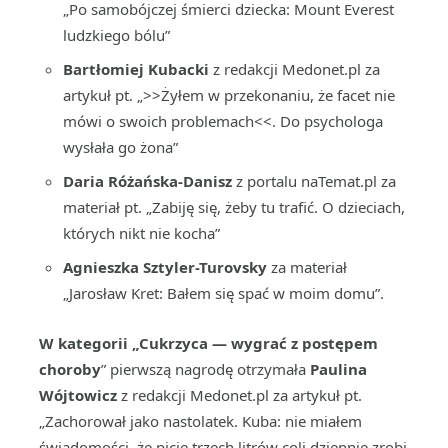
„Po samobójczej śmierci dziecka: Mount Everest
ludzkiego bólu”
Bartłomiej Kubacki
z redakcji Medonet.pl za
artykuł pt. „>>Żyłem w przekonaniu, że facet nie
mówi o swoich problemach<<. Do psychologa
wysłała go żona”
Daria Różańska-Danisz
z portalu naTemat.pl za
materiał pt. „Zabiję się, żeby tu trafić. O dzieciach,
których nikt nie kocha”
Agnieszka Sztyler-Turovsky
za materiał
„Jarosław Kret: Bałem się spać w moim domu”.
W kategorii „Cukrzyca — wygrać z postępem
choroby
” pierwszą nagrodę otrzymała
Paulina
Wójtowicz
z redakcji Medonet.pl za artykuł pt.
„Zachorował jako nastolatek. Kuba: nie miałem
świadomości, że picie trzech litrów coli dziennie zrobi