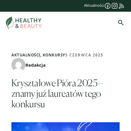
Przejdź
Aktualności
do
treści
Szuk
AKTUALNOŚCI
,
KONKURSY
5 CZERWCA 2025
Redakcja
Kryształowe Pióra 2025 –
znamy już laureatów tego
konkursu