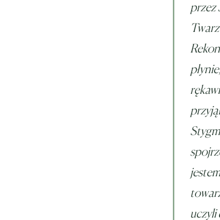
przez 
Twarz 
Rekonw
płynie
rękawi
przyją
Stygma
spojrz
jestem
towarz
uczyli