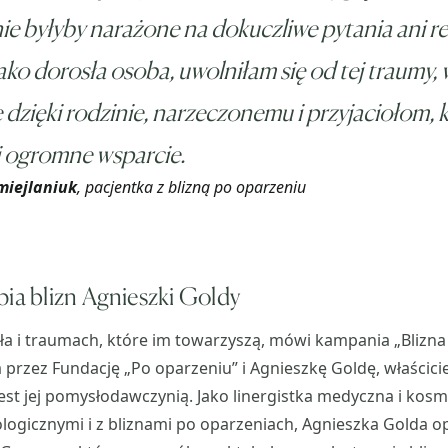
 nie byłyby narażone na dokuczliwe pytania ani re
jako dorosła osoba, uwolniłam się od tej traumy, 
 dzięki rodzinie, narzeczonemu i przyjaciołom, 
i ogromne wsparcie.
iejlaniuk
, pacjentka z blizną po oparzeniu
pia blizn Agnieszki Goldy
ła i traumach, które im towarzyszą, mówi kampania „Blizn
a przez Fundację „Po oparzeniu” i Agnieszkę Goldę, właścici
est jej pomysłodawczynią. Jako linergistka medyczna i kos
logicznymi i z bliznami po oparzeniach, Agnieszka Golda 