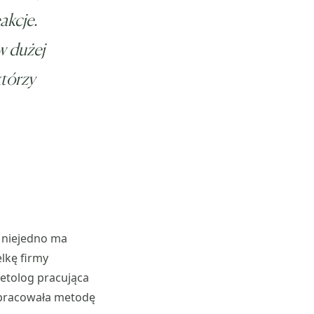
akcje.
w dużej
którzy
a niejedno ma
elkę firmy
metolog pracująca
opracowała metodę