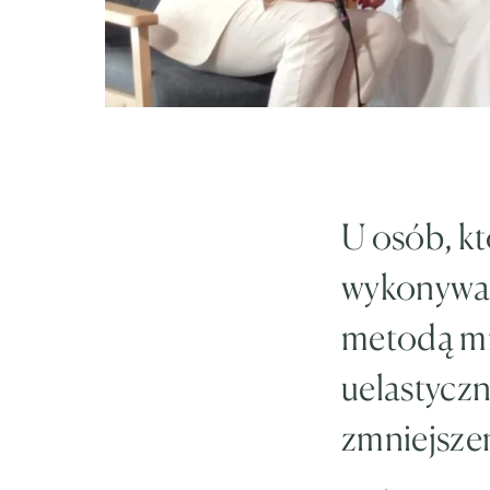
U osób, kt
wykonywan
metodą mi
uelastyczn
zmniejszen