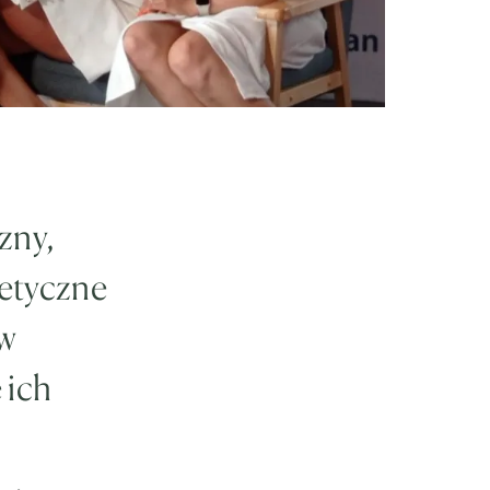
zny,
etyczne
rw
 ich