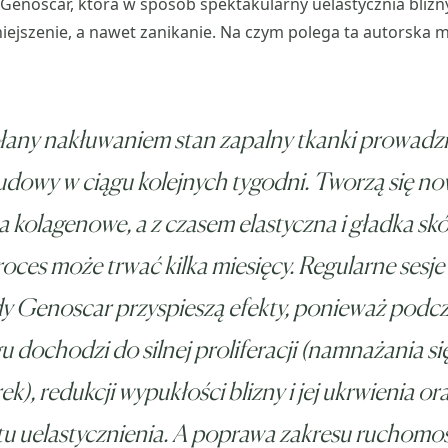
enoscar, która w sposób spektakularny uelastycznia blizn
ejszenie, a nawet zanikanie. Na czym polega ta autorska 
ny nakłuwaniem stan zapalny tkanki prowadzi 
dowy w ciągu kolejnych tygodni. Tworzą się n
 kolagenowe, a z czasem elastyczna i gładka skó
oces może trwać kilka miesięcy. Regularne sesje
y Genoscar przyspieszą efekty, ponieważ podc
u dochodzi do silnej proliferacji (namnażania si
k), redukcji wypukłości blizny i jej ukrwienia or
u uelastycznienia. A poprawa zakresu ruchomośc