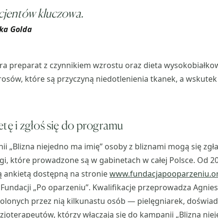
cjentów kluczowa.
ka Golda
ra preparat z czynnikiem wzrostu oraz dieta wysokobiałkow
rosów, które są przyczyną niedotlenienia tkanek, a wskute
etę i zgłoś się do programu
 „Blizna niejedno ma imię” osoby z bliznami mogą się zgł
gi, które prowadzone są w gabinetach w całej Polsce. Od 20
ą ankietą dostępną na stronie
www.fundacjapooparzeniu.o
Fundacji „Po oparzeniu”. Kwalifikacje przeprowadza Agnie
olonych przez nią kilkunastu osób — pielęgniarek, doświa
zjoterapeutów, którzy włączają się do kampanii „Blizna niej