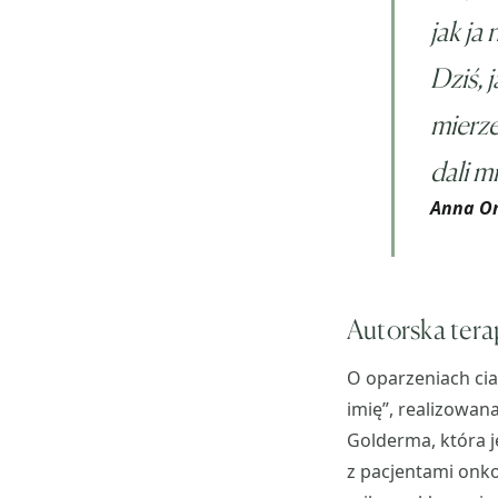
jak ja
Dziś, 
mierze
dali m
Anna Om
Autorska tera
O oparzeniach cia
imię”, realizowan
Golderma, która j
z pacjentami onko