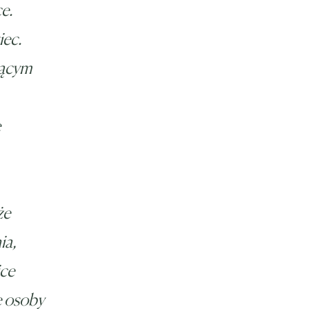
e.
iec.
jącym
ę
że
ia,
ice
e osoby