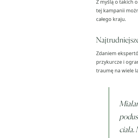
Z myślą o takich 
tej kampanii moż
całego kraju.
Najtrudniejsz
Zdaniem ekspertów
przykurcze i ogra
traumę na wiele l
Miałam
podusz
ciała.