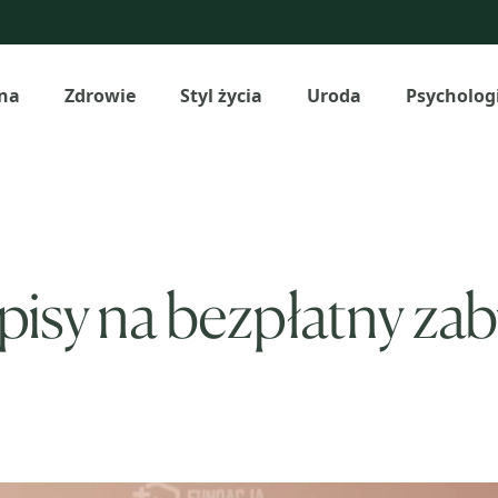
na
Zdrowie
Styl życia
Uroda
Psycholog
apisy na bezpłatny zab