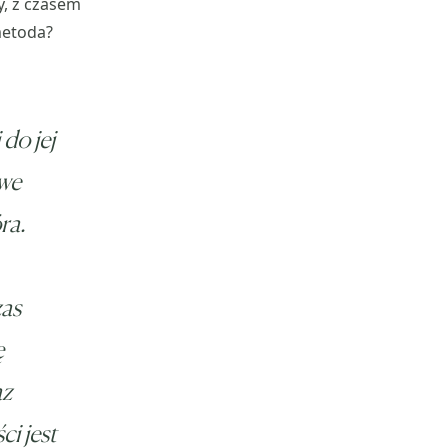
y, z czasem
metoda?
do jej
owe
ra.
zas
ę
az
i jest