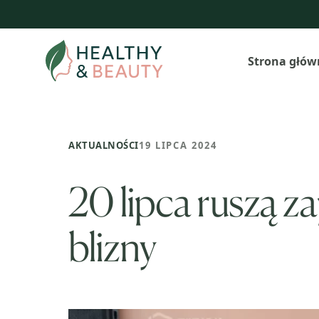
Przejdź
do
treści
Strona głów
AKTUALNOŚCI
19 LIPCA 2024
20 lipca ruszą z
blizny