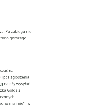
a. Po zabiegu nie
k tego gorszego
aszać na
 lipca zgłoszenia
rg
należy wysyłać
szka Golda z
dczonych
edno ma imię” i w