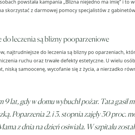
osobach powstała kampania „Blizna niejedno ma imię” i to 
na skorzystać z darmowej pomocy specjalistów z gabinetów
e do leczenia są blizny pooparzeniowe
, najtrudniejsze do leczenia są blizny po oparzeniach, któ
niczenia ruchu oraz trwałe defekty estetyczne. U wielu os
at, niską samoocenę, wycofanie się z życia, a nierzadko rów
 9 lat, gdy w domu wybuchł pożar. Tata gasił m
ką. Poparzenia 2. i 3. stopnia zajęły 30 proc. m
 Mama z dnia na dzień osiwiała. W szpitalu zosta