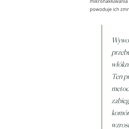
mikronakłuwania G
powoduje ich zmni
Wywoła
przebu
włókna
Ten pr
metod
zabieg
komóre
wzrost