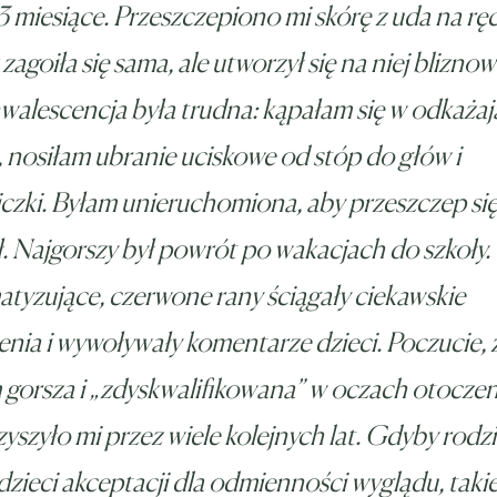
3 miesiące. Przeszczepiono mi skórę z uda na ręc
zagoiła się sama, ale utworzył się na niej bliznow
alescencja była trudna: kąpałam się w odkaża
, nosiłam ubranie uciskowe od stóp do głów i
czki. Byłam unieruchomiona, aby przeszczep si
ł. Najgorszy był powrót po wakacjach do szkoły.
tyzujące, czerwone rany ściągały ciekawskie
enia i wywoływały komentarze dzieci. Poczucie, 
 gorsza i „zdyskwalifikowana” w oczach otoczen
yszyło mi przez wiele kolejnych lat. Gdyby rodz
 dzieci akceptacji dla odmienności wyglądu, taki