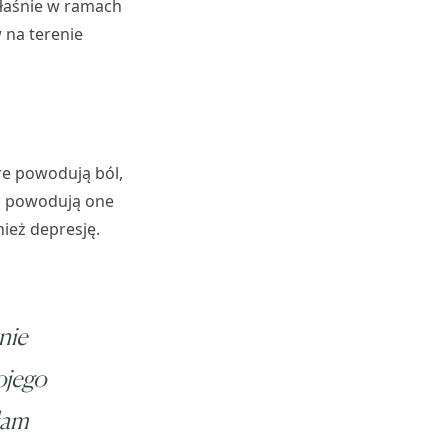
właśnie w ramach
 na terenie
re powodują ból,
ób powodują one
nież depresję.
nie
ojego
łam