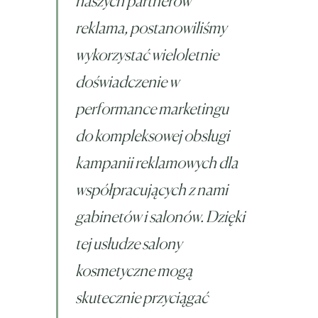
naszych partnerów
reklama, postanowiliśmy
wykorzystać wieloletnie
doświadczenie w
performance marketingu
do kompleksowej obsługi
kampanii reklamowych dla
współpracujących z nami
gabinetów i salonów. Dzięki
tej usłudze salony
kosmetyczne mogą
skutecznie przyciągać