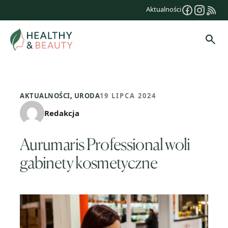
Przejdź
Aktualności
do
treści
Szuk
AKTUALNOŚCI
,
URODA
19 LIPCA 2024
Redakcja
Aurumaris Professional woli
gabinety kosmetyczne