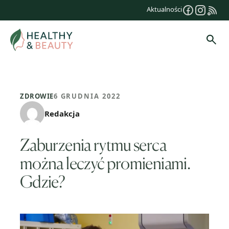
Przejdź
Aktualności
do
treści
Szuk
ZDROWIE
6 GRUDNIA 2022
Redakcja
Zaburzenia rytmu serca
można leczyć promieniami.
Gdzie?