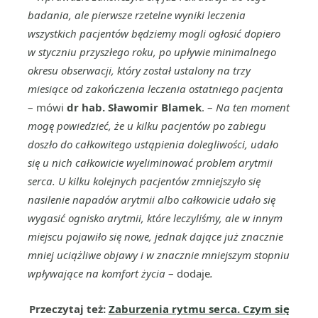
badania, ale pierwsze rzetelne wyniki leczenia
wszystkich pacjentów będziemy mogli ogłosić dopiero
w styczniu przyszłego roku, po upływie minimalnego
okresu obserwacji, który został ustalony na trzy
miesiące od zakończenia leczenia ostatniego pacjenta
– mówi
dr hab. Sławomir Blamek
. –
Na ten moment
mogę powiedzieć, że u kilku pacjentów po zabiegu
doszło do całkowitego ustąpienia dolegliwości, udało
się u nich całkowicie wyeliminować problem arytmii
serca. U kilku kolejnych pacjentów zmniejszyło się
nasilenie napadów arytmii albo całkowicie udało się
wygasić ognisko arytmii, które leczyliśmy, ale w innym
miejscu pojawiło się nowe, jednak dające już znacznie
mniej uciążliwe objawy i w znacznie mniejszym stopniu
wpływające na komfort życia
– dodaje
.
Przeczytaj też:
Zaburzenia rytmu serca. Czym się