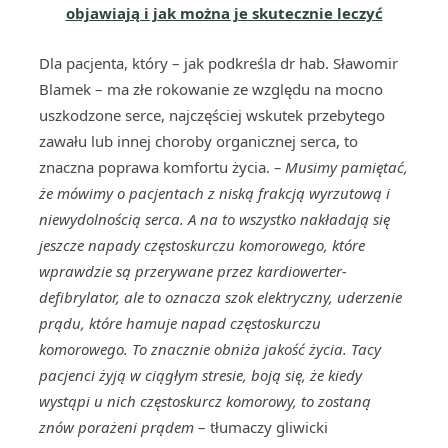
objawiają i jak można je skutecznie leczyć
Dla pacjenta, który – jak podkreśla dr hab. Sławomir
Blamek – ma złe rokowanie ze względu na mocno
uszkodzone serce, najczęściej wskutek przebytego
zawału lub innej choroby organicznej serca, to
znaczna poprawa komfortu życia.
– Musimy pamiętać,
że mówimy o pacjentach z niską frakcją wyrzutową i
niewydolnością serca. A na to wszystko nakładają się
jeszcze napady częstoskurczu komorowego, które
wprawdzie są przerywane przez kardiowerter-
defibrylator, ale to oznacza
szok elektryczny, uderzenie
prądu, które hamuje napad częstoskurczu
komorowego. To znacznie obniża jakość życia. Tacy
pacjenci żyją w ciągłym stresie, boją się, że kiedy
wystąpi u nich częstoskurcz komorowy, to zostaną
znów porażeni prądem
– tłumaczy gliwicki