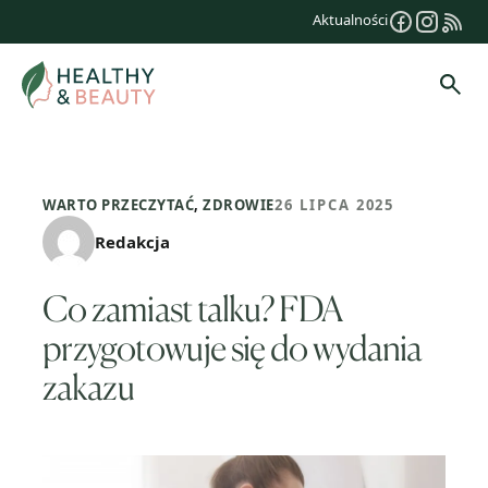
Przejdź
Aktualności
do
treści
Szuk
WARTO PRZECZYTAĆ
,
ZDROWIE
26 LIPCA 2025
Redakcja
Co zamiast talku? FDA
przygotowuje się do wydania
zakazu