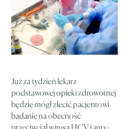
Już za tydzień lekarz
podstawowej opieki zdrowotnej
będzie mógł zlecić pacjentowi
badanie na obecność
przeciwciał wirusa HCV (anty-