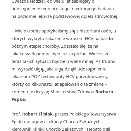
Gwiazda Nadziei, od wielu lat zabiegały o
udostępnienie tego prostego, niedrogiego badania
na poziomie lekarza podstawowej opieki zdrowotnej.
– Wielokrotnie spotykaliśmy się z historiami osób, u
których wykryto zakażenie wirusem HCV na bardzo
późnym etapie choroby. Zdarzało się, że na
jakąkolwiek pomoc było już za późno. Wierzę, że
teraz takich sytuacji będzie o wiele mniej. Aż trudno
mi wyrazić ulgę, jaką ulgę dzięki udostępnieniu
lekarzom POZ testów anty-HCV poczuli wszyscy,
którzy od kilkunastu lat apelowali o tę zmianę –
komentuje decyzję Ministerstwa Zdrowia
Barbara
Pepke
.
Prof.
Robert Flisiak
, prezes Polskiego Towarzystwa
Epidemiologów i Lekarzy Chorób Zakaźnych,
kierownik Kliniki Chorób Zakaźnych i Hepatologii