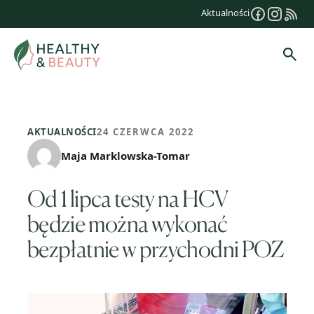
Przejdź
Aktualności
do
treści
Szuk
AKTUALNOŚCI
24 CZERWCA 2022
Maja Marklowska-Tomar
Od 1 lipca testy na HCV
będzie można wykonać
bezpłatnie w przychodni POZ