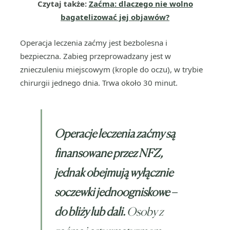
Czytaj także:
Zaćma: dlaczego nie wolno
bagatelizować jej objawów?
Operacja leczenia zaćmy jest bezbolesna i
bezpieczna. Zabieg przeprowadzany jest w
znieczuleniu miejscowym (krople do oczu), w trybie
chirurgii jednego dnia. Trwa około 30 minut.
Operacje leczenia zaćmy są
finansowane przez NFZ,
jednak obejmują wyłącznie
soczewki jednoogniskowe –
do bliży lub dali.
Osoby z