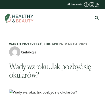
Przejdź
Aktualności
do
treści
Szuk
WARTO PRZECZYTAĆ
,
ZDROWIE
26 MARCA 2023
Redakcja
Wady wzroku. Jak pozbyć się
okularów?