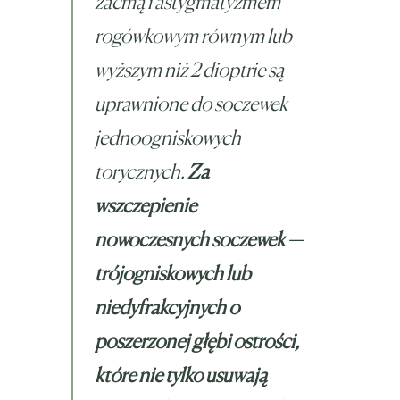
zaćmą i astygmatyzmem
rogówkowym równym lub
wyższym niż 2 dioptrie są
uprawnione do soczewek
jednoogniskowych
torycznych.
Za
wszczepienie
nowoczesnych soczewek —
trójogniskowych lub
niedyfrakcyjnych o
poszerzonej głębi ostrości,
które nie tylko usuwają