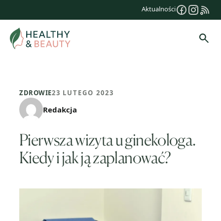
Przejdź
Aktualności
do
treści
Szuk
ZDROWIE
23 LUTEGO 2023
Redakcja
Pierwsza wizyta u ginekologa.
Kiedy i jak ją zaplanować?