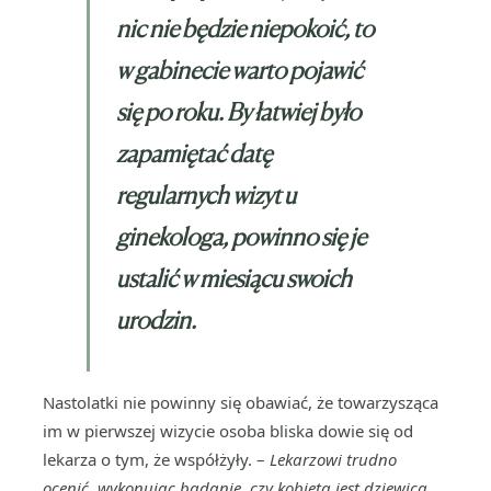
nic nie będzie niepokoić, to
w gabinecie warto pojawić
się po roku. By łatwiej było
zapamiętać datę
regularnych wizyt u
ginekologa, powinno się je
ustalić w miesiącu swoich
urodzin.
Nastolatki nie powinny się obawiać, że towarzysząca
im w pierwszej wizycie osoba bliska dowie się od
lekarza o tym, że współżyły. –
Lekarzowi trudno
ocenić, wykonując badanie, czy kobieta jest dziewicą,