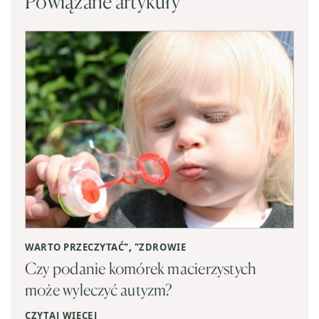
Powiązane artykuły
WARTO PRZECZYTAĆ
", "
ZDROWIE
Czy podanie komórek macierzystych
może wyleczyć autyzm?
CZYTAJ WIĘCEJ