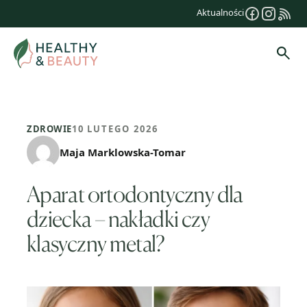
Przejdź
Aktualności
do
treści
Szuk
ZDROWIE
10 LUTEGO 2026
Maja Marklowska-Tomar
Aparat ortodontyczny dla
dziecka – nakładki czy
klasyczny metal?