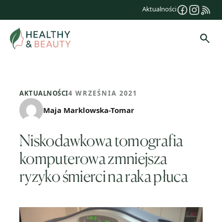
Przejdź
Aktualności
do
treści
Szuk
AKTUALNOŚCI
4 WRZEŚNIA 2021
Maja Marklowska-Tomar
Niskodawkowa tomografia
komputerowa zmniejsza
ryzyko śmierci na raka płuca