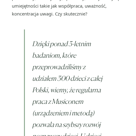
umiejętności takie jak współpraca, uważność,
koncentracja uwagi. Czy skutecznie?
Dzięki ponad 3-letnim
badaniom, które
przeprowadziliśmy z
udziałem 300 dzieci z całej
Polski, wiemy, że regularna
praca z Musiconem
(urządzeniem i metodą)
pozwala na szybszy rozwój
poznawczy dzieci. U dzieci,