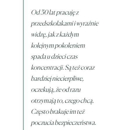
Od 30 lat pracuję z
przedszkolakami i wyraźnie
widzę, jak z każdym
kolejnym pokoleniem
spada u dzieci czas
koncentracji. Są też coraz
bardziej niecierpliwe,
oczekują, że od razu
otrzymają to, czego chcą.
Często brakuje im też
poczucia bezpieczeństwa.