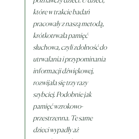
które w trakcie badań
pracowały z naszą metodą,
krótkotrwała pamięć
słuchowa, czyli zdolność do
utrwalania i przypominania
informacji dźwiękowej,
rozwijała się trzy razy
szybciej. Podobnie jak
pamięć wzrokowo-
przestrzenna. Te same
dzieci wypadły aż