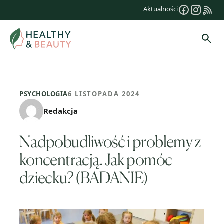
Przejdź
Aktualności
do
treści
Szuk
PSYCHOLOGIA
6 LISTOPADA 2024
Redakcja
Nadpobudliwość i problemy z
koncentracją. Jak pomóc
dziecku? (BADANIE)