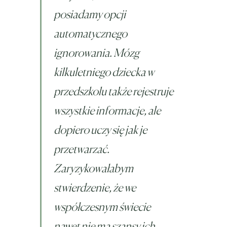
posiadamy opcji
automatycznego
ignorowania. Mózg
kilkuletniego dziecka w
przedszkolu także rejestruje
wszystkie informacje, ale
dopiero uczy się jak je
przetwarzać.
Zaryzykowałabym
stwierdzenie, że we
współczesnym świecie
nawet nie ma szansy ich