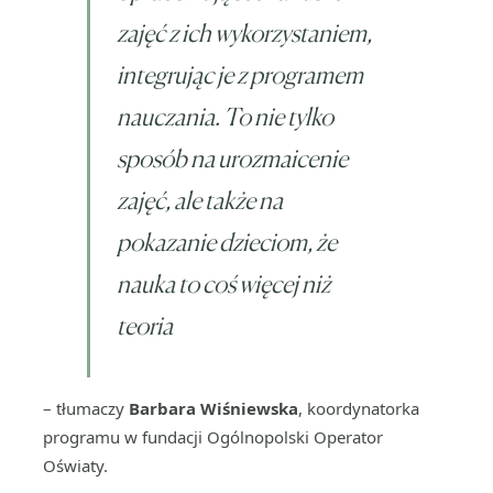
zajęć z ich wykorzystaniem,
integrując je z programem
nauczania. To nie tylko
sposób na urozmaicenie
zajęć, ale także na
pokazanie dzieciom, że
nauka to coś więcej niż
teoria
– tłumaczy
Barbara Wiśniewska
, koordynatorka
programu w fundacji Ogólnopolski Operator
Oświaty.