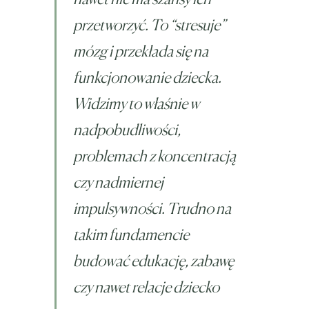
przetworzyć. To “stresuje”
mózg i przekłada się na
funkcjonowanie dziecka.
Widzimy to właśnie w
nadpobudliwości,
problemach z koncentracją
czy nadmiernej
impulsywności. Trudno na
takim fundamencie
budować edukację, zabawę
czy nawet relacje dziecko