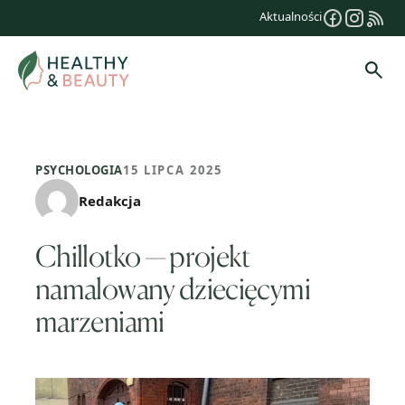
Przejdź
Aktualności
do
treści
Szuk
PSYCHOLOGIA
15 LIPCA 2025
Redakcja
Chillotko — projekt
namalowany dziecięcymi
marzeniami