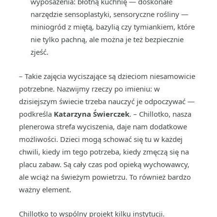
wyposażenia: błotną kuchnię — doskonałe
narzędzie sensoplastyki, sensoryczne rośliny —
miniogród z miętą, bazylią czy tymiankiem, które
nie tylko pachną, ale można je też bezpiecznie
zjeść.
– Takie zajęcia wyciszające są dzieciom niesamowicie
potrzebne. Nazwijmy rzeczy po imieniu: w
dzisiejszym świecie trzeba nauczyć je odpoczywać —
podkreśla
Katarzyna Świerczek
. – Chillotko, nasza
plenerowa strefa wyciszenia, daje nam dodatkowe
możliwości. Dzieci mogą schować się tu w każdej
chwili, kiedy im tego potrzeba, kiedy zmęczą się na
placu zabaw. Są cały czas pod opieką wychowawcy,
ale wciąż na świeżym powietrzu. To również bardzo
ważny element.
Chillotko to wspólny projekt kilku instytucji.