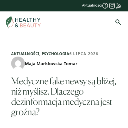
Przejdź
Aktualności
do
treści
Szuk
AKTUALNOŚCI
,
PSYCHOLOGIA
6 LIPCA 2026
Maja Marklowska-Tomar
Medyczne fake newsy są bliżej,
niż myślisz. Dlaczego
dezinformacja medyczna jest
groźna?