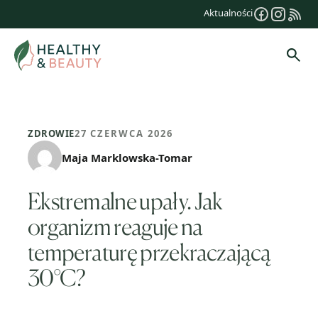
Przejdź
Aktualności
do
treści
Szuk
ZDROWIE
27 CZERWCA 2026
Maja Marklowska-Tomar
Ekstremalne upały. Jak
organizm reaguje na
temperaturę przekraczającą
30°C?