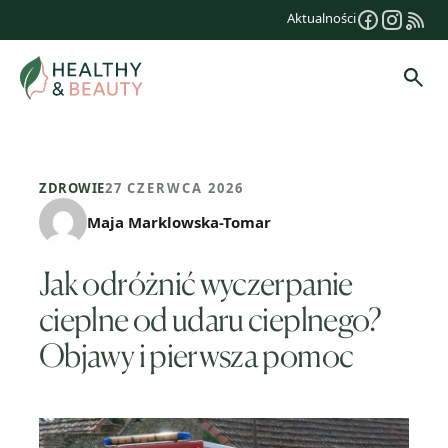
Przejdź
Aktualności
do
treści
Szuk
ZDROWIE
27 CZERWCA 2026
Maja Marklowska-Tomar
Jak odróżnić wyczerpanie
cieplne od udaru cieplnego?
Objawy i pierwsza pomoc