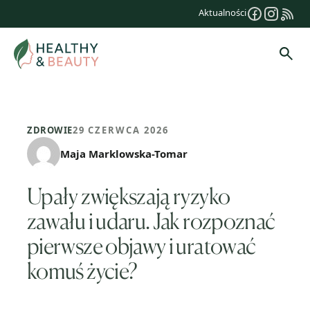
Przejdź
Aktualności
do
treści
Szuk
ZDROWIE
29 CZERWCA 2026
Maja Marklowska-Tomar
Upały zwiększają ryzyko
zawału i udaru. Jak rozpoznać
pierwsze objawy i uratować
komuś życie?