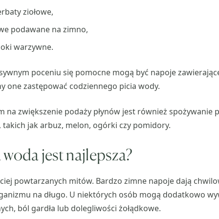
rbaty ziołowe,
we podawane na zimno,
soki warzywne.
sywnym poceniu się pomocne mogą być napoje zawierające e
ny one zastępować codziennego picia wody.
na zwiększenie podaży płynów jest również spożywanie 
takich jak arbuz, melon, ogórki czy pomidory.
woda jest najlepsza?
ściej powtarzanych mitów. Bardzo zimne napoje dają chwilow
organizmu na długo. U niektórych osób mogą dodatkowo w
ch, ból gardła lub dolegliwości żołądkowe.