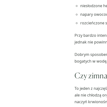
niesłodzone he
napary owoco
rozcieńczone 
Przy bardzo inten
jednak nie powin
Dobrym sposobem 
bogatych w wodę, 
Czy zimna 
To jeden z najczę
ale nie chłodzą 
naczyń krwionośny