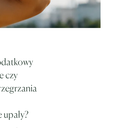
odatkowy
e czy
rzegrzania
e upały?