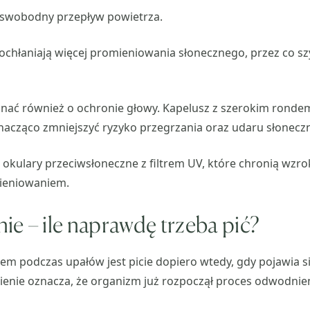
 swobodny przepływ powietrza.
chłaniają więcej promieniowania słonecznego, przez co szy
nać również o ochronie głowy. Kapelusz z szerokim rondem
acząco zmniejszyć ryzyko przegrzania oraz udaru słonecz
 okulary przeciwsłoneczne z filtrem UV, które chronią wzro
ieniowaniem.
e – ile naprawdę trzeba pić?
m podczas upałów jest picie dopiero wtedy, gdy pojawia si
ienie oznacza, że organizm już rozpoczął proces odwodnien