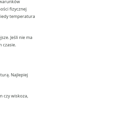
o warunków
ści fizycznej
 kiedy temperatura
sze. Jeśli nie ma
 czasie.
urą. Najlepiej
n czy wiskoza,