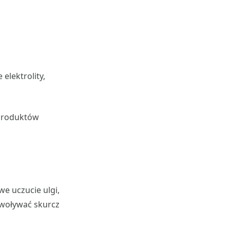
lektrolity,
produktów
e uczucie ulgi,
ywoływać skurcz