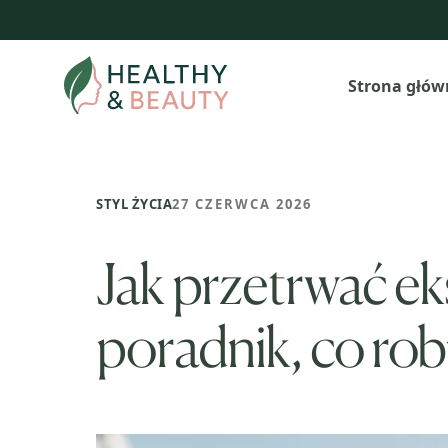
Przejdź
do
treści
Strona głów
STYL ŻYCIA
27 CZERWCA 2026
Jak przetrwać ek
poradnik, co rob