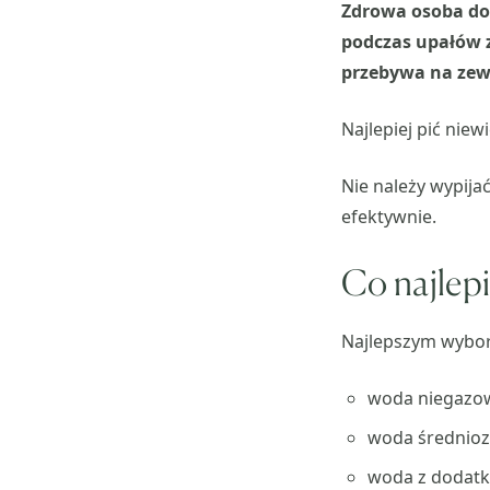
Zdrowa osoba dor
podczas upałów z
przebywa na zewn
Najlepiej pić niewi
Nie należy wypija
efektywnie.
Co najlep
Najlepszym wybor
woda niegazo
woda średnioz
woda z dodatki