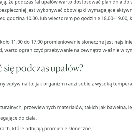
lają, że podczas fal upałów warto dostosować plan dnia d
ezpieczniej jest wykonywać obowiązki wymagające aktywno
rzed godziną 10.00, lub wieczorem po godzinie 18.00–19.00,
oło 11.00 do 17.00 promieniowanie słoneczne jest najsilniej
ci, warto ograniczyć przebywanie na zewnątrz właśnie w tym
ć się podczas upałów?
 wpływ na to, jak organizm radzi sobie z wysoką temperat
uralnych, przewiewnych materiałów, takich jak bawełna, le
legające do ciała,
rach, które odbijają promienie słoneczne,