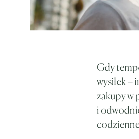
Gdy tempe
wysiłek – 
zakupy w 
i odwodnie
codzienne