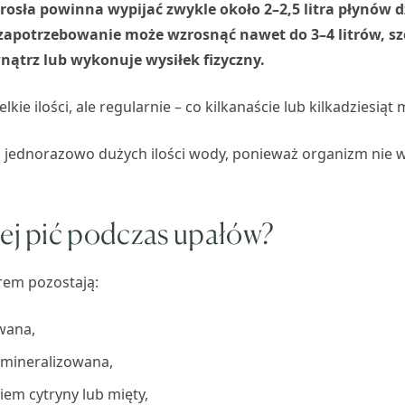
osła powinna wypijać zwykle około 2–2,5 litra płynów d
apotrzebowanie może wzrosnąć nawet do 3–4 litrów, szc
ątrz lub wykonuje wysiłek fizyczny.
elkie ilości, ale regularnie – co kilkanaście lub kilkadziesiąt 
ć jednorazowo dużych ilości wody, ponieważ organizm nie w
iej pić podczas upałów?
em pozostają:
wana,
mineralizowana,
em cytryny lub mięty,