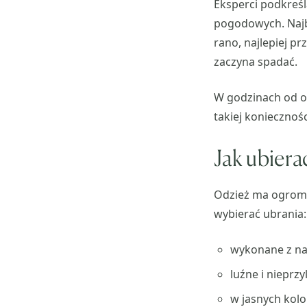
Eksperci podkreś
pogodowych. Najb
rano, najlepiej p
zaczyna spadać.
W godzinach od ok
takiej koniecznoś
Jak ubiera
Odzież ma ogromny
wybierać ubrania:
wykonane z nat
luźne i nieprzy
w jasnych kolo