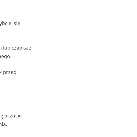
bciej się
 lub czapka z
nego.
k przed
ę uczucie
ia.