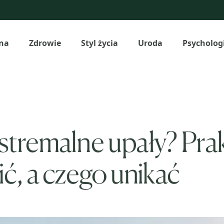
na
Zdrowie
Styl życia
Uroda
Psycholog
stremalne upały? Pra
ić, a czego unikać