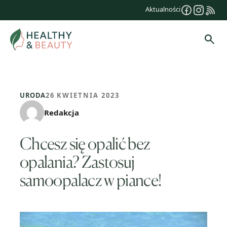
Przejdź
Aktualności
do
treści
Szuk
URODA
26 KWIETNIA 2023
Redakcja
Chcesz się opalić bez
opalania? Zastosuj
samoopalacz w piance!