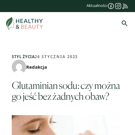
Przejdź
Aktualności
do
treści
Szuk
STYL ŻYCIA
26 STYCZNIA 2023
Redakcja
Glutaminian sodu: czy można
go jeść bez żadnych obaw?