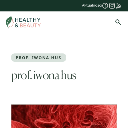
Przejdź
Aktualności
do
treści
Szuk
PROF. IWONA HUS
prof. iwona hus