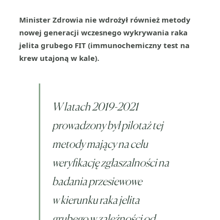
Minister Zdrowia nie wdrożył również metody
nowej generacji wczesnego wykrywania raka
jelita grubego FIT
(immunochemiczny test na
krew utajoną w kale).
W latach 2019-2021
prowadzony był pilotaż tej
metody mający na celu
weryfikację zgłaszalności na
badania przesiewowe
w kierunku raka jelita
grubego w zależności od