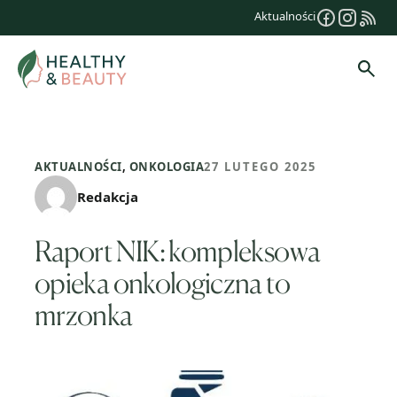
Przejdź
Aktualności
do
treści
Szuk
AKTUALNOŚCI
,
ONKOLOGIA
27 LUTEGO 2025
Redakcja
Raport NIK: kompleksowa
opieka onkologiczna to
mrzonka