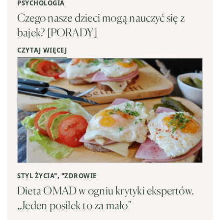
PSYCHOLOGIA
Czego nasze dzieci mogą nauczyć się z
bajek? [PORADY]
CZYTAJ WIĘCEJ
STYL ŻYCIA
", "
ZDROWIE
Dieta OMAD w ogniu krytyki ekspertów.
„Jeden posiłek to za mało”