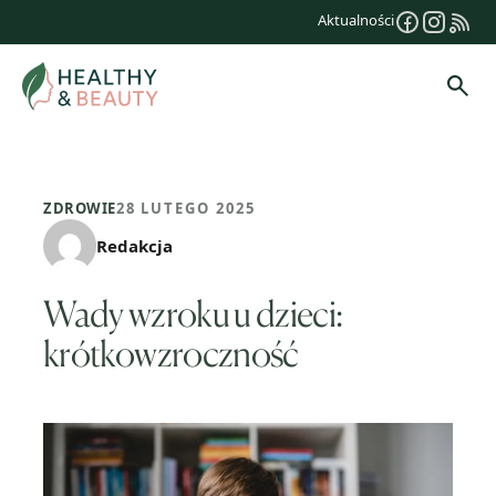
Przejdź
Aktualności
do
treści
Szuk
ZDROWIE
28 LUTEGO 2025
Redakcja
Wady wzroku u dzieci:
krótkowzroczność