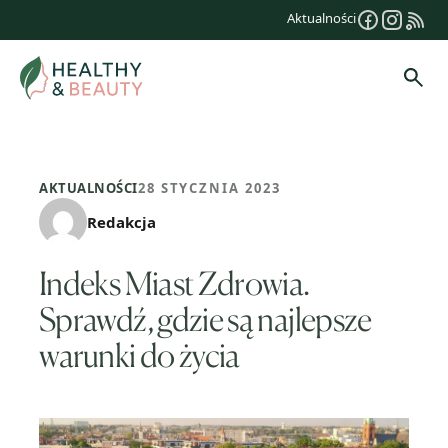
Przejdź
Aktualności
do
treści
Szuk
AKTUALNOŚCI
28 STYCZNIA 2023
Redakcja
Indeks Miast Zdrowia.
Sprawdź, gdzie są najlepsze
warunki do życia