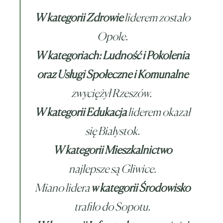
W kategorii Zdrowie
liderem zostało
Opole.
W kategoriach: Ludność i Pokolenia
oraz Usługi Społeczne i Komunalne
zwyciężył Rzeszów.
W kategorii Edukacja
liderem okazał
się Białystok.
W kategorii Mieszkalnictwo
najlepsze są Gliwice.
Miano lidera
w kategorii Środowisko
trafiło do Sopotu.