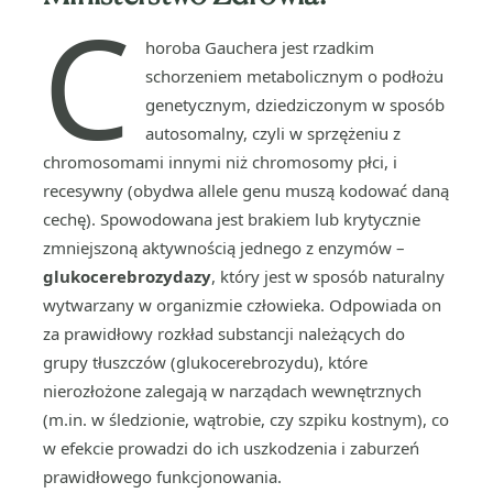
C
horoba Gauchera jest rzadkim
schorzeniem metabolicznym o podłożu
genetycznym, dziedziczonym w sposób
autosomalny, czyli w sprzężeniu z
chromosomami innymi niż chromosomy płci, i
recesywny (obydwa allele genu muszą kodować daną
cechę). Spowodowana jest brakiem lub krytycznie
zmniejszoną aktywnością jednego z enzymów –
glukocerebrozydazy
, który jest w sposób naturalny
wytwarzany w organizmie człowieka. Odpowiada on
za prawidłowy rozkład substancji należących do
grupy tłuszczów (glukocerebrozydu), które
nierozłożone zalegają w narządach wewnętrznych
(m.in. w śledzionie, wątrobie, czy szpiku kostnym), co
w efekcie prowadzi do ich uszkodzenia i zaburzeń
prawidłowego funkcjonowania.