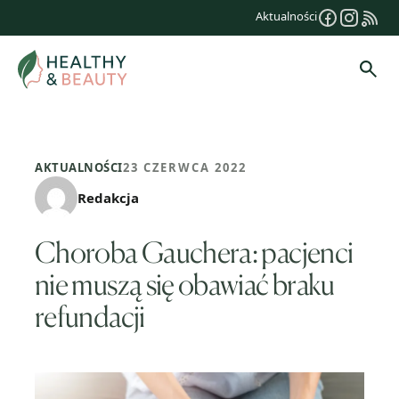
Przejdź
Aktualności
do
treści
Szuk
AKTUALNOŚCI
23 CZERWCA 2022
Redakcja
Choroba Gauchera: pacjenci
nie muszą się obawiać braku
refundacji