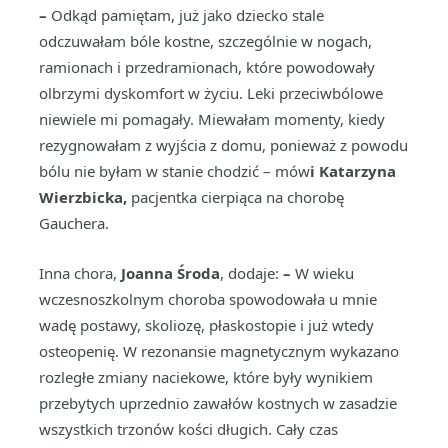
–
Odkąd pamiętam, już jako dziecko stale
odczuwałam bóle kostne, szczególnie w nogach,
ramionach i przedramionach, które powodowały
olbrzymi dyskomfort w życiu. Leki przeciwbólowe
niewiele mi pomagały. Miewałam momenty, kiedy
rezygnowałam z wyjścia z domu, ponieważ z powodu
bólu nie byłam w stanie chodzić – mów
i Katarzyna
Wierzbicka,
pacjentka cierpiąca na chorobę
Gauchera.
Inna chora,
Joanna Środa
, dodaje:
–
W wieku
wczesnoszkolnym choroba spowodowała u mnie
wadę postawy, skoliozę, płaskostopie i już wtedy
osteopenię. W rezonansie magnetycznym wykazano
rozległe zmiany naciekowe, które były wynikiem
przebytych uprzednio zawałów kostnych w zasadzie
wszystkich trzonów kości długich. Cały czas