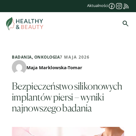
Przejdź
Aktualności
do
treści
Szuk
BADANIA
,
ONKOLOGIA
7 MAJA 2026
Maja Marklowska-Tomar
Bezpieczeństwo silikonowych
implantów piersi – wyniki
najnowszego badania