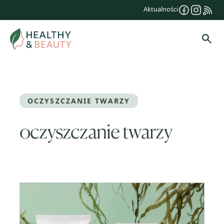
Przejdź
Aktualności
do
treści
Szuk
OCZYSZCZANIE TWARZY
oczyszczanie twarzy