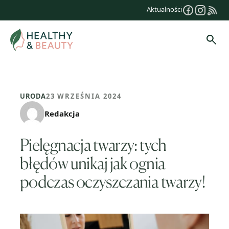
Przejdź
Aktualności
do
treści
Szuk
URODA
23 WRZEŚNIA 2024
Redakcja
Pielęgnacja twarzy: tych
błędów unikaj jak ognia
podczas oczyszczania twarzy!