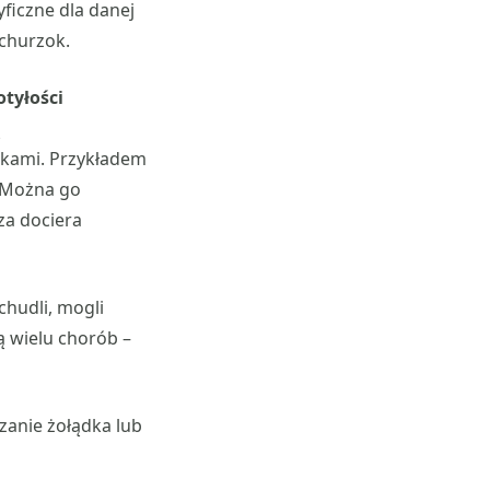
yficzne dla danej
achurzok.
otyłości
ą
ekami. Przykładem
 Można go
za dociera
chudli, mogli
 wielu chorób –
zanie żołądka lub