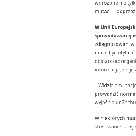
wdrożone nie tylk
mutacji – poprzez
W Unii Europejsk
spowodowanej m
zdiagnozowani w r
może być otyłość
dostarczać organ
informacja, że jes
– Widziałam pacje
prowadzić normaln
wyjaśnia dr Zachu
W niektórych muta
stosowanie zarej