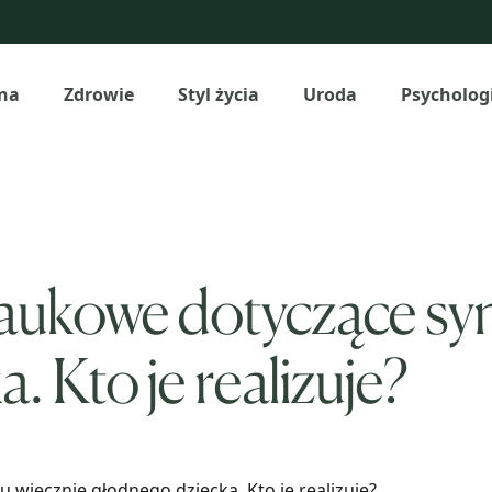
na
Zdrowie
Styl życia
Uroda
Psycholog
aukowe dotyczące sy
 Kto je realizuje?