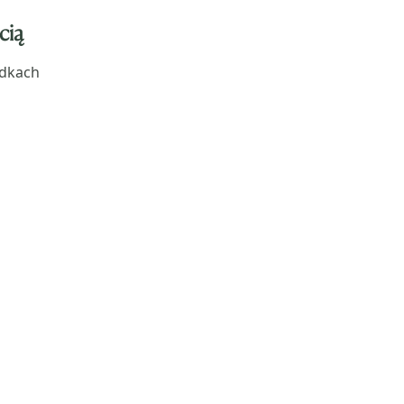
cią
odkach