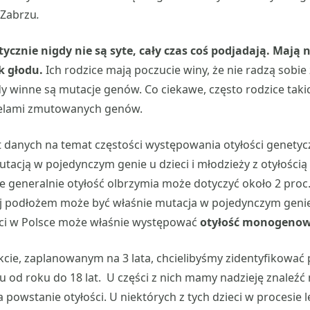
 Zabrzu
.
tycznie nigdy nie są syte, cały czas coś podjadają. Mają 
k głodu.
Ich rodzice mają poczucie winy, że nie radzą sobi
dy winne są mutacje genów. Co ciekawe, często rodzice takic
icielami zmutowanych genów.
t danych na temat częstości występowania otyłości genetyc
cją w pojedynczym genie u dzieci i młodzieży z otyłością 
e generalnie otyłość olbrzymia może dotyczyć około 2 proc. 
jej podłożem może być właśnie mutacja w pojedynczym genie
ieci w Polsce może właśnie występować
otyłość monogeno
cie, zaplanowanym na 3 lata, chcielibyśmy zidentyfikować p
 od roku do 18 lat. U części z nich mamy nadzieję znaleźć
 powstanie otyłości. U niektórych z tych dzieci w procesie