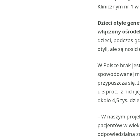
Klinicznym nr 1 w
Dzieci otyłe gene
włączony ośrode
dzieci, podczas g
otyli, ale są nos
W Polsce brak jes
spowodowanej muta
przypuszcza się, ż
u 3 proc. z nich 
około 4,5 tys. dz
– W naszym projek
pacjentów w wieku
odpowiedzialną za