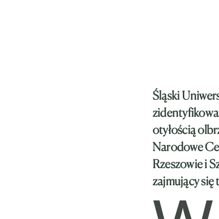
Śląski Uniwers
zidentyfikowa
otyłością olb
Narodowe Cent
Rzeszowie i Sz
zajmujący się