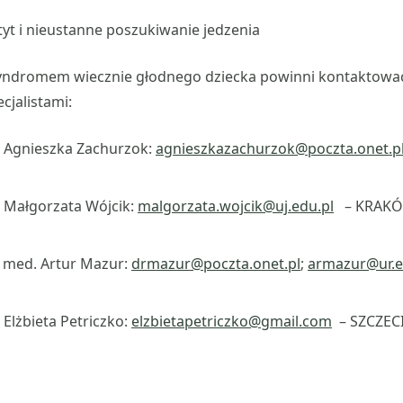
yt i nieustanne poszukiwanie jedzenia
 syndromem wiecznie głodnego dziecka powinni kontaktować
cjalistami:
. Agnieszka Zachurzok:
agnieszkazachurzok@poczta.onet.p
. Małgorzata Wójcik:
malgorzata.wojcik@uj.edu.pl
– KRAKÓW
n med. Artur Mazur:
drmazur@poczta.onet.pl
;
armazur@ur.e
 Elżbieta Petriczko:
elzbietapetriczko@gmail.com
– SZCZECI