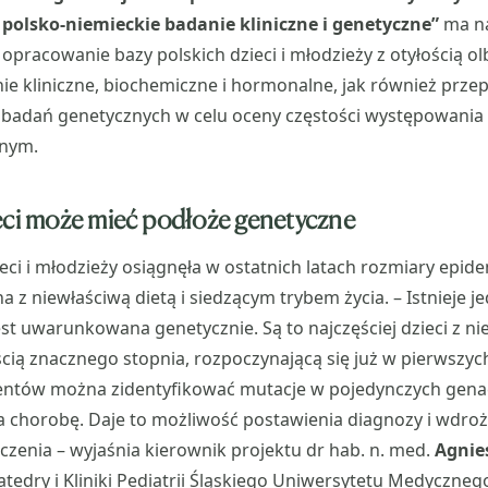
polsko-niemieckie badanie kliniczne i genetyczne”
ma n
opracowanie bazy polskich dzieci i młodzieży z otyłością ol
e kliniczne, biochemiczne i hormonalne, jak również prze
badań genetycznych w celu oceny częstości występowania o
znym.
eci może mieć podłoże genetyczne
eci i młodzieży osiągnęła w ostatnich latach rozmiary epide
na z niewłaściwą dietą i siedzącym trybem życia. – Istnieje j
jest uwarunkowana genetycznie. Są to najczęściej dzieci z
ścią znacznego stopnia, rozpoczynającą się już w pierwszych
cjentów można zidentyfikować mutacje w pojedynczych gen
 chorobę. Daje to możliwość postawienia diagnozy i wdroż
zenia – wyjaśnia kierownik projektu dr hab. n. med.
Agnie
tedry i Kliniki Pediatrii Śląskiego Uniwersytetu Medyczneg