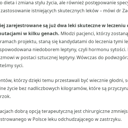
o dieta i zmiana stylu życia, ale również postępowanie spec
 zastosowanie istniejących skutecznych leków – mówi dr Z
iej zarejestrowane są już dwa leki skuteczne w leczeniu 
utacjami w kilku genach.
Młodzi pacjenci, którzy zostan
amach projektu, staną się kandydatami do leczenia tymi l
 spowodowana niedoborem leptyny, czyli hormonu sytości.
izmowi w postaci sztucznej leptyny. Wówczas do podwzgór
teśmy syci.
ntów, którzy dzięki temu przestawali być wiecznie głodni, s
e życie bez nadliczbowych kilogramów, które są przyczyną
rzok.
cjach dobrą opcją terapeutyczną jest chirurgiczne zmniejs
estrowanego w Polsce leku odchudzającego w zastrzyku.