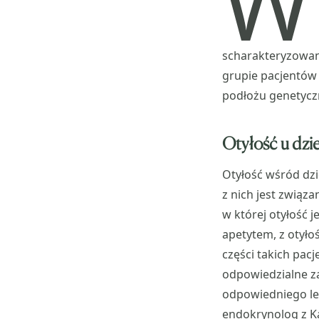
W
scharakteryzowani
grupie pacjentów 
podłożu genetyc
Otyłość u dzi
Otyłość wśród dzi
z nich jest związa
w której otyłość 
apetytem, z otyło
części takich pa
odpowiedzialne za
odpowiedniego lec
endokrynolog z Ka