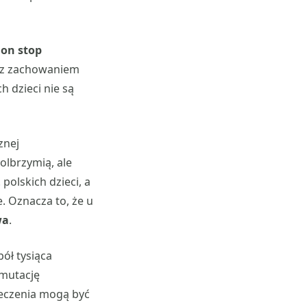
non stop
e z zachowaniem
h dzieci nie są
znej
olbrzymią, ale
polskich dzieci, a
. Oznacza to, że u
wa
.
ół tysiąca
 mutację
 leczenia mogą być