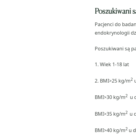
Poszukiwani s
Pacjenci do badan
endokrynologii dz
Poszukiwani są pac
1. Wiek 1-18 lat
2
2. BMI>25 kg/m
u
2
BMI>30 kg/m
u d
2
BMI>35 kg/m
u 
2
BMI>40 kg/m
u d