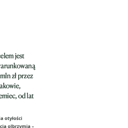
elem jest
 uwarunkowaną
mln zł przez
akowie,
emiec, od lat
a otyłości
cią olbrzymią –