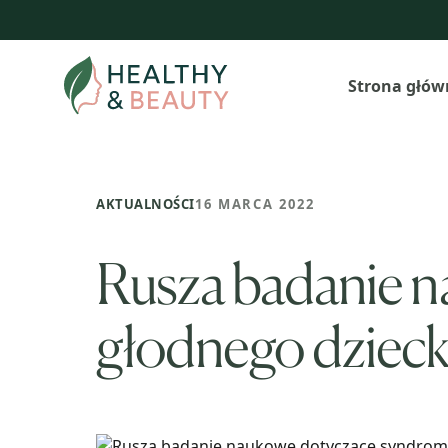
Przejdź
do
treści
Strona głów
AKTUALNOŚCI
16 MARCA 2022
Rusza badanie n
głodnego dziecka.