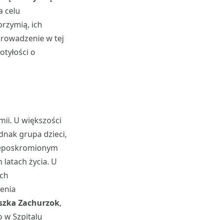
a celu
brzymią, ich
prowadzenie w tej
tyłości o
mii. U większości
ednak grupa dzieci,
 nieposkromionym
 latach życia. U
ach
enia
szka Zachurzok
,
o w Szpitalu