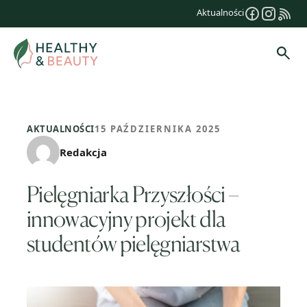
Przejdź
Aktualności
do
treści
Szuk
AKTUALNOŚCI
15 PAŹDZIERNIKA 2025
Redakcja
Pielęgniarka Przyszłości –
innowacyjny projekt dla
studentów pielęgniarstwa