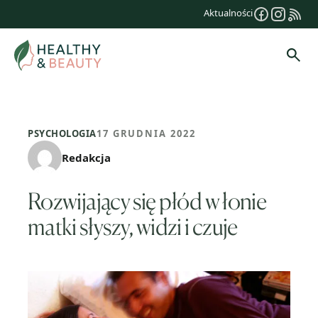
Przejdź
Aktualności
do
treści
Szuk
PSYCHOLOGIA
17 GRUDNIA 2022
Redakcja
Rozwijający się płód w łonie
matki słyszy, widzi i czuje