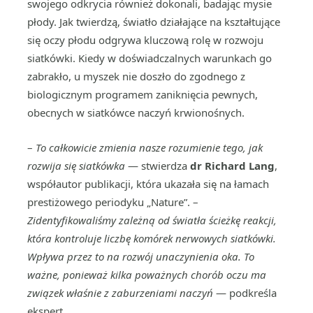
swojego odkrycia również dokonali, badając mysie
płody. Jak twierdzą, światło działające na kształtujące
się oczy płodu odgrywa kluczową rolę w rozwoju
siatkówki. Kiedy w doświadczalnych warunkach go
zabrakło, u myszek nie doszło do zgodnego z
biologicznym programem zaniknięcia pewnych,
obecnych w siatkówce naczyń krwionośnych.
–
To całkowicie zmienia nasze rozumienie tego, jak
rozwija się siatkówka
— stwierdza
dr Richard Lang
,
współautor publikacji, która ukazała się na łamach
prestiżowego periodyku „Nature”. –
Zidentyfikowaliśmy zależną od światła ścieżkę reakcji,
która kontroluje liczbę komórek nerwowych siatkówki.
Wpływa przez to na rozwój unaczynienia oka. To
ważne, ponieważ kilka poważnych chorób oczu ma
związek właśnie z zaburzeniami naczyń
— podkreśla
ekspert.