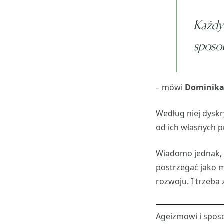
Każdy 
sposob
– mówi
Dominika
Według niej dyskr
od ich własnych p
Wiadomo jednak, 
postrzegać jako m
rozwoju. I trzeba
Ageizmowi i sposo