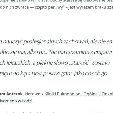
 zupełnie zanikło w Polsce. Osoby starsze są traktowane p
ę do nich zwraca — często per „wy” – jest wyrazem braku sz
nauczyć profesjonalnych zachowań, ale nie emp
albo się ma, albo nie. Nie ma egzaminu z empatii
ch lekarskich, a piękne słowo „starość” zostało
ięte do kąta i jest postrzegane jako coś złego
dam Antczak
, kierownik
Kliniki Pulmonologii Ogólnej i Onko
dycznego w Łodzi
.