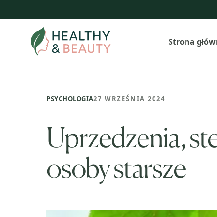
Przejdź
do
treści
Strona głów
PSYCHOLOGIA
27 WRZEŚNIA 2024
Uprzedzenia, ster
osoby starsze