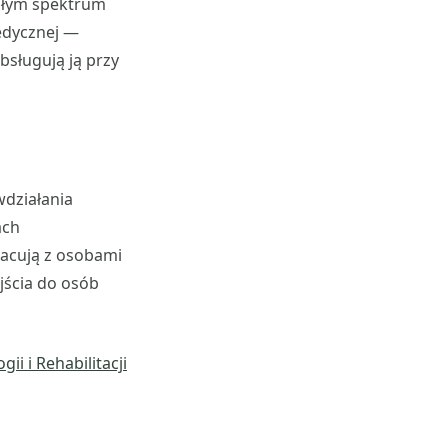
całym spektrum
edycznej —
bsługują ją przy
wdziałania
ach
racują z osobami
jścia do osób
i i Rehabilitacji