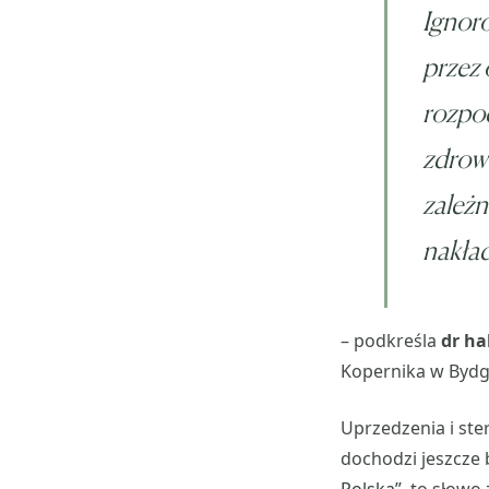
Ignoro
przez 
rozpoc
zdrow
zależn
nakład
– podkreśla
dr ha
Kopernika w Bydg
Uprzedzenia i ste
dochodzi jeszcze