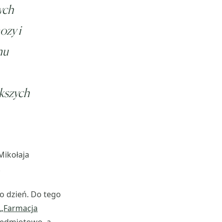
ych
ozy i
nu
ększych
Mikołaja
.
co dzień. Do tego
 „Farmacja