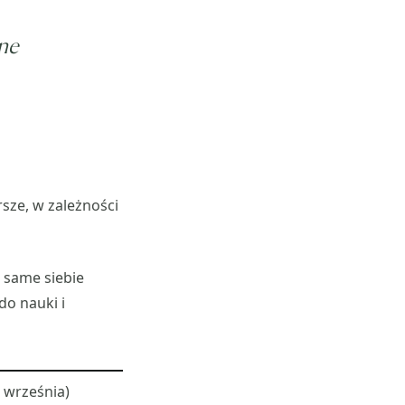
nne
sze, w zależności
 same siebie
do nauki i
 września)