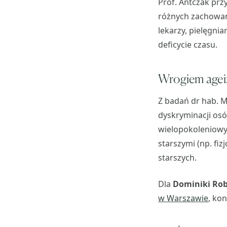
Prof. Antczak pr
różnych zachowań
lekarzy, pielęgni
deficycie czasu.
Wrogiem agei
Z badań dr hab. 
dyskryminacji osó
wielopokoleniowy
starszymi (np. fi
starszych.
Dla
Dominiki Ro
w Warszawie
, ko