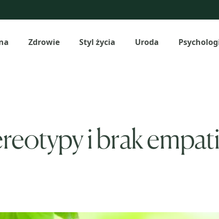
na
Zdrowie
Styl życia
Uroda
Psycholog
eotypy i brak empatii.