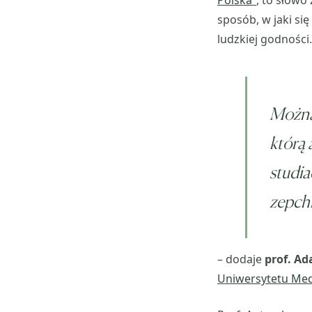
Polska”
, to słowo
sposób, w jaki si
ludzkiej godności.
Można 
którą 
studia
zepchn
– dodaje
prof. A
Uniwersytetu Me