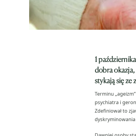
1 październi
dobra okazja, ż
stykają się ze
Terminu „ageizm”
psychiatra i gero
Zdefiniował to zj
dyskryminowania l
Dawniej osoby st