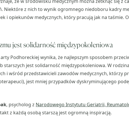
zyznaje, że w środowisku medycznym można zetknąć się z 
. Niektóre z nich to wynik ogromnego niedoboru kadry m
arek i opiekunów medycznych, który pracują jak na taśmie. O
zmu jest solidarność międzypokoleniowa
Marty Podhoreckiej wynika, że najlepszym sposobem przeci
b starszych jest solidarność międzypokoleniowa. W rodzin
ch i wśród przedstawicieli zawodów medycznych, którzy p
zjoterapeuci), jest mniej przypadków dyskryminującego pode
bak
, psycholog z
Narodowego Instytutu Geriatrii, Reumatologi
ntakt z każdą osobą starszą jest ogromną inspiracją.