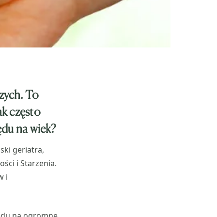
zych. To
Jak często
lędu na wiek?
ski geriatra,
ści i Starzenia.
w i
lędu na ogromne