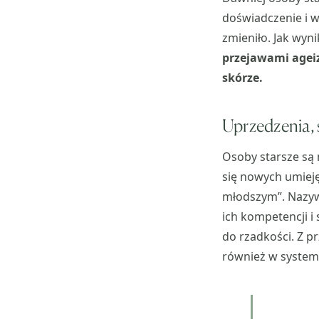
doświadczenie i w
zmieniło. Jak wyn
przejawami ageiz
skórze.
Uprzedzenia, 
Osoby starsze są 
się nowych umieję
młodszym”. Nazyw
ich kompetencji i
do rzadkości. Z p
również w system