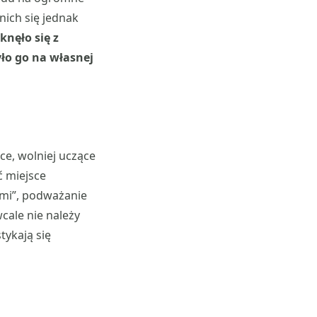
nich się jednak
knęło się z
yło go na własnej
ce, wolniej uczące
ć miejsce
ami”, podważanie
cale nie należy
tykają się