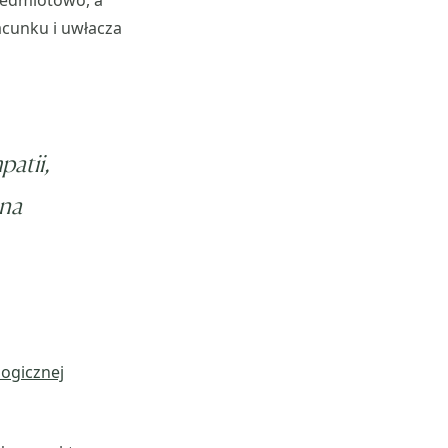
rzedmiotowo, a
acunku i uwłacza
atii,
 na
logicznej