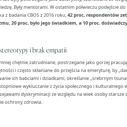
iedzę. Były mentorami. W ostatnim półwieczu podejście do 
ika z badania CBOS z 2016 roku,
42 proc. respondentów zet
mu, 20 proc. było jego świadkiem, a 10 proc. doświadcz
stereotypy i brak empatii
mniej chętnie zatrudniane, postrzegane jako gorzej pracują
tności i często skłaniane do przejścia na emeryturę, by „da
anie ich babciami i dziadkami, określanie „srebrnym tsun
 stopniowe wykluczanie z życia społecznego i kulturalnego w
rzejawami dyskryminacji ze względu na wiek osoby starsze s
ie ochrony zdrowia.