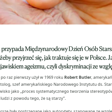
ka przypada Międzynarodowy Dzień Osób Stars
eby przyjrzeć się, jak traktuje się je w Polsce. 
 zjawiskiem ageizmu, czyli dyskryminacji ze wzg
 po raz pierwszy użył w 1969 roku
Robert Butler
, amerykań
ntolog, szef amerykańskiego Narodowego Instytutu ds. Staro
awisko jako „proces systematycznego tworzenia stereotypó
udzi z powodu tego, że są starzy”.
arsze były postrzegane jako autorytety, szanowane ze wzg