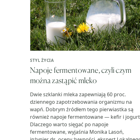
STYL ŻYCIA
Napoje fermentowane, czyli czym
można zastąpić mleko
Dwie szklanki mleka zapewniają 60 proc.
dziennego zapotrzebowania organizmu na
wapń. Dobrym źródłem tego pierwiastka są
również napoje fermentowane — kefir i jogurt
Dlaczego warto sięgać po napoje
fermentowane, wyjaśnia Monika Lasoń,
inżynier ds. oceny żywności, ekspert Lokalneg