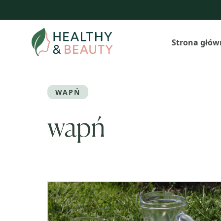
Przejdź
do
treści
Strona głów
WAPŃ
wapń