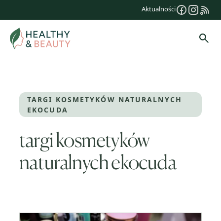
Przejdź
Aktualności
do
treści
Szuk
TARGI KOSMETYKÓW NATURALNYCH
EKOCUDA
targi kosmetyków
naturalnych ekocuda