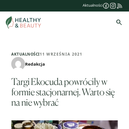
Przejdź
Aktualności
do
treści
Szuk
AKTUALNOŚCI
11 WRZEŚNIA 2021
Redakcja
Targi Ekocuda powróciły w
formie stacjonarnej. Warto się
na nie wybrać