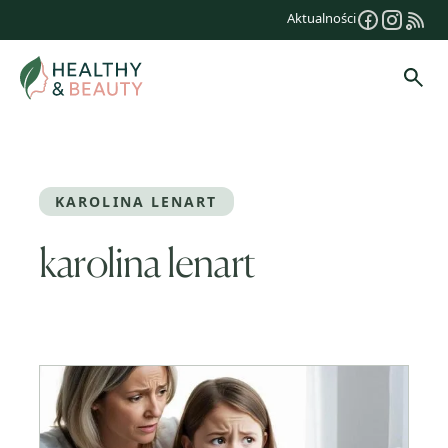
Przejdź
Aktualności
do
treści
Szuk
KAROLINA LENART
karolina lenart