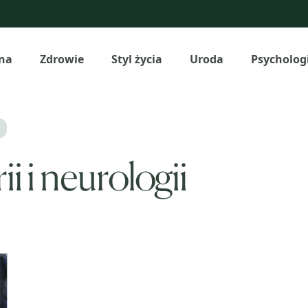
na
Zdrowie
Styl życia
Uroda
Psycholog
ii i neurologii