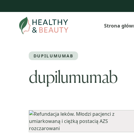
Przejdź
do
treści
Strona głów
DUPILUMUMAB
dupilumumab